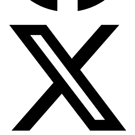
Wissensdatenbank & Management
Intention Economy · NEU
Was nach KI-Agenten kommt
Company Brain
Zentrale Wissensbasis
Proaktive KI
Handelt, bevor Sie fragen
Intention-Marketing
Kaufabsichten in Echtzeit
Wissens-Chatbot (RAG)
Firmenwissen als Chatbot
Corporate LLM
DSGVO-konformer KI-Workspace
Wissensmanagement
Software für Firmenwissen
Agentische Systeme
Autonome Prozessketten