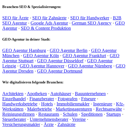
Branchen-SEO & Spezialisierungen:
SEO für Ärzte
·
SEO für Zahnärzte
·
SEO für Handwerker
·
B2B
SEO Agentur
·
Google Ads Agentur
·
German SEO Agency
·
GEO
Agentur
·
SEO & Content Produktion
GEO-Agentur in deiner Stadt:
GEO Agentur Hamburg
·
GEO Agentur Berlin
·
GEO Agentur
München
·
GEO Agentur Köln
·
GEO Agentur Frankfurt
·
GEO
Agentur Stuttgart
·
GEO Agentur Düsseldorf
·
GEO Agentur
Leipzig
·
GEO Agentur Hannover
·
GEO Agentur Nürnberg
·
GEO
Agentur Dresden
·
GEO Agentur Dortmund
Wir digitalisieren folgende Branchen:
Architekten
·
Apotheken
·
Autohäuser
·
Bauunternehmen
·
Einzelhandel
·
Finanzberater
·
Fotografen
·
Friseure
·
Handwerksbetriebe
·
Hotels
·
Immobilienmakler
·
Ingenieure
·
Kfz-
Werkstätten
·
Malerbetriebe
·
Marketingagenturen
·
Rechtsanwälte
·
Reinigungsfirmen
·
Restaurants
·
Schulen
·
Speditionen
·
Startups
·
Steuerberater
·
Unternehmensberater
·
Vereine
·
Versicherungsmakler
·
Ärzte
·
Zahnärzte