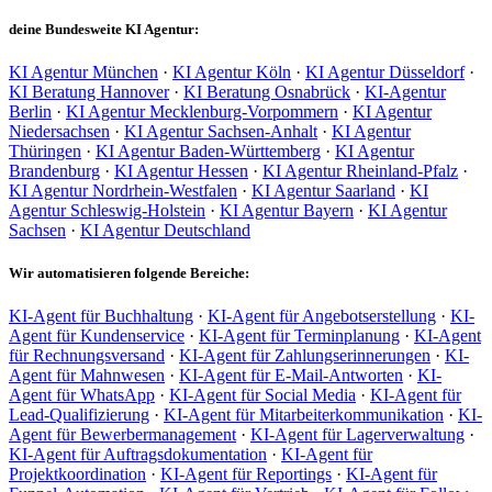
deine Bundesweite KI Agentur:
KI Agentur München
·
KI Agentur Köln
·
KI Agentur Düsseldorf
·
KI Beratung Hannover
·
KI Beratung Osnabrück
·
KI-Agentur
Berlin
·
KI Agentur Mecklenburg-Vorpommern
·
KI Agentur
Niedersachsen
·
KI Agentur Sachsen-Anhalt
·
KI Agentur
Thüringen
·
KI Agentur Baden-Württemberg
·
KI Agentur
Brandenburg
·
KI Agentur Hessen
·
KI Agentur Rheinland-Pfalz
·
KI Agentur Nordrhein-Westfalen
·
KI Agentur Saarland
·
KI
Agentur Schleswig-Holstein
·
KI Agentur Bayern
·
KI Agentur
Sachsen
·
KI Agentur Deutschland
Wir automatisieren folgende Bereiche:
KI-Agent für Buchhaltung
·
KI-Agent für Angebotserstellung
·
KI-
Agent für Kundenservice
·
KI-Agent für Terminplanung
·
KI-Agent
für Rechnungsversand
·
KI-Agent für Zahlungserinnerungen
·
KI-
Agent für Mahnwesen
·
KI-Agent für E-Mail-Antworten
·
KI-
Agent für WhatsApp
·
KI-Agent für Social Media
·
KI-Agent für
Lead-Qualifizierung
·
KI-Agent für Mitarbeiterkommunikation
·
KI-
Agent für Bewerbermanagement
·
KI-Agent für Lagerverwaltung
·
KI-Agent für Auftragsdokumentation
·
KI-Agent für
Projektkoordination
·
KI-Agent für Reportings
·
KI-Agent für