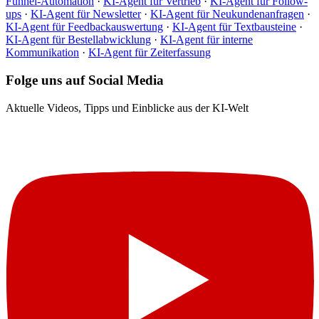
Funnel-Automation
·
KI-Agent für Vertrieb
·
KI-Agent für Follow-
ups
·
KI-Agent für Newsletter
·
KI-Agent für Neukundenanfragen
·
KI-Agent für Feedbackauswertung
·
KI-Agent für Textbausteine
·
KI-Agent für Bestellabwicklung
·
KI-Agent für interne
Kommunikation
·
KI-Agent für Zeiterfassung
Folge uns auf Social Media
Aktuelle Videos, Tipps und Einblicke aus der KI-Welt