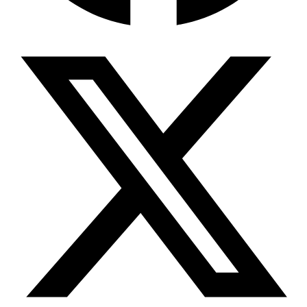
Wissensdatenbank & Management
Intention Economy · NEU
Was nach KI-Agenten kommt
Company Brain
Zentrale Wissensbasis
Proaktive KI
Handelt, bevor Sie fragen
Intention-Marketing
Kaufabsichten in Echtzeit
Wissens-Chatbot (RAG)
Firmenwissen als Chatbot
Corporate LLM
DSGVO-konformer KI-Workspace
Wissensmanagement
Software für Firmenwissen
Agentische Systeme
Autonome Prozessketten