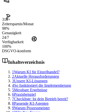
31
h+
Zeitersparnis/Monat
98
%
Genauigkeit
24
/7
Verfügbarkeit
100
%
DSGVO-konform
Inhaltsverzeichnis
1
Warum KI für Einzelhandel?
2
Aktuelle Herausforderungen
3
Unsere KI-Lösungen
4
So funktioniert die Implementierung
5
Messbare Ergebnisse
6
Praxisbeispiel
7
Checkliste: Ist dein Betrieb bereit?
8
Passende KI-Agenten
9
Warum Prozessmeister