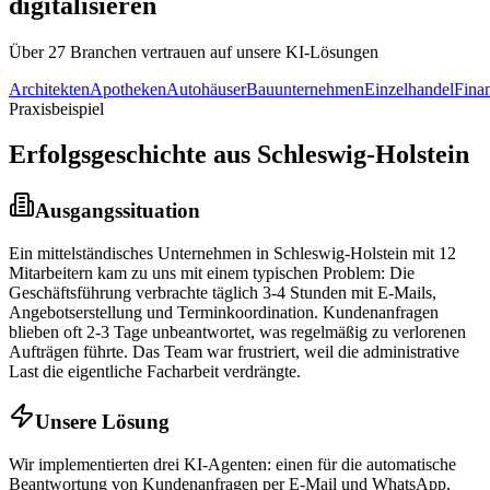
digitalisieren
Über 27 Branchen vertrauen auf unsere KI-Lösungen
Architekten
Apotheken
Autohäuser
Bauunternehmen
Einzelhandel
Fina
Praxisbeispiel
Erfolgsgeschichte aus
Schleswig-Holstein
Ausgangssituation
Ein mittelständisches Unternehmen in
Schleswig-Holstein
mit 12
Mitarbeitern kam zu uns mit einem typischen Problem: Die
Geschäftsführung verbrachte täglich 3-4 Stunden mit E-Mails,
Angebotserstellung und Terminkoordination. Kundenanfragen
blieben oft 2-3 Tage unbeantwortet, was regelmäßig zu verlorenen
Aufträgen führte. Das Team war frustriert, weil die administrative
Last die eigentliche Facharbeit verdrängte.
Unsere Lösung
Wir implementierten drei KI-Agenten: einen für die automatische
Beantwortung von Kundenanfragen per E-Mail und WhatsApp,