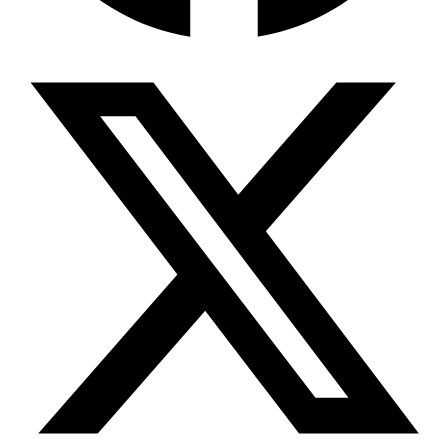
Wissensdatenbank & Management
Intention Economy · NEU
Was nach KI-Agenten kommt
Company Brain
Zentrale Wissensbasis
Proaktive KI
Handelt, bevor Sie fragen
Intention-Marketing
Kaufabsichten in Echtzeit
Wissens-Chatbot (RAG)
Firmenwissen als Chatbot
Corporate LLM
DSGVO-konformer KI-Workspace
Wissensmanagement
Software für Firmenwissen
Agentische Systeme
Autonome Prozessketten