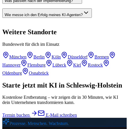
Was passiert nach der Implementierung?
Wie messe ich den Erfolg meines KI-Agenten?
Weitere
Standorte
Bundesweit für dich im Einsatz
München
Berlin
Köln
Düsseldorf
Bremen
Hannover
Flensburg
Lübeck
Kiel
Rostock
Oldenburg
Osnabrück
Starte jetzt mit KI in
Schleswig-Holstein
Kostenlose Erstberatung – wir zeigen dir in 30 Minuten, wie KI
dein Unternehmen transformieren kann.
Termin buchen
E-Mail schreiben
Prozesse. Menschen. Wachstum.