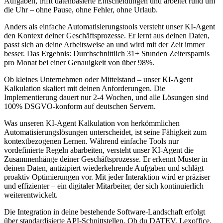
Aufgaben, trifft datenbasierte Entscheidungen und arbeitet rund um
die Uhr – ohne Pause, ohne Fehler, ohne Urlaub.
Anders als einfache Automatisierungstools versteht unser KI-Agent
den Kontext deiner Geschäftsprozesse. Er lernt aus deinen Daten,
passt sich an deine Arbeitsweise an und wird mit der Zeit immer
besser. Das Ergebnis: Durchschnittlich 31+ Stunden Zeitersparnis
pro Monat bei einer Genauigkeit von über 98%.
Ob kleines Unternehmen oder Mittelstand – unser
KI-Agent
Kalkulation
skaliert mit deinen Anforderungen. Die
Implementierung dauert nur 2-4 Wochen, und alle Lösungen sind
100% DSGVO-konform auf deutschen Servern.
Was unseren
KI-Agent Kalkulation
von herkömmlichen
Automatisierungslösungen unterscheidet, ist seine Fähigkeit zum
kontextbezogenen Lernen. Während einfache Tools nur
vordefinierte Regeln abarbeiten, versteht unser KI-Agent die
Zusammenhänge deiner Geschäftsprozesse. Er erkennt Muster in
deinen Daten, antizipiert wiederkehrende Aufgaben und schlägt
proaktiv Optimierungen vor. Mit jeder Interaktion wird er präziser
und effizienter – ein digitaler Mitarbeiter, der sich kontinuierlich
weiterentwickelt.
Die Integration in deine bestehende Software-Landschaft erfolgt
über standardisierte API-Schnittstellen. Ob du DATEV, Lexoffice,