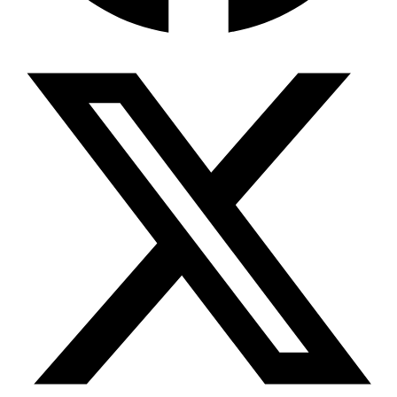
Wissensdatenbank & Management
Intention Economy · NEU
Was nach KI-Agenten kommt
Company Brain
Zentrale Wissensbasis
Proaktive KI
Handelt, bevor Sie fragen
Intention-Marketing
Kaufabsichten in Echtzeit
Wissens-Chatbot (RAG)
Firmenwissen als Chatbot
Corporate LLM
DSGVO-konformer KI-Workspace
Wissensmanagement
Software für Firmenwissen
Agentische Systeme
Autonome Prozessketten