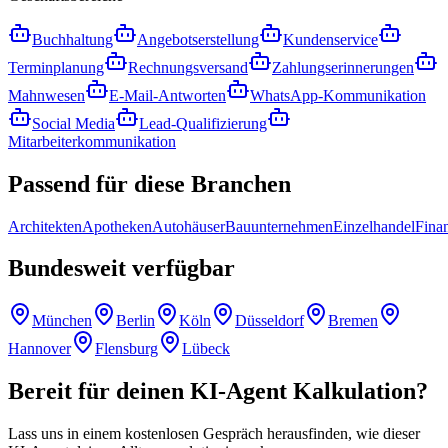
Buchhaltung
Angebotserstellung
Kundenservice
Terminplanung
Rechnungsversand
Zahlungserinnerungen
Mahnwesen
E-Mail-Antworten
WhatsApp-Kommunikation
Social Media
Lead-Qualifizierung
Mitarbeiterkommunikation
Passend für
diese Branchen
Architekten
Apotheken
Autohäuser
Bauunternehmen
Einzelhandel
Fina
Bundesweit
verfügbar
München
Berlin
Köln
Düsseldorf
Bremen
Hannover
Flensburg
Lübeck
Bereit für deinen
KI-Agent Kalkulation
?
Lass uns in einem kostenlosen Gespräch herausfinden, wie dieser