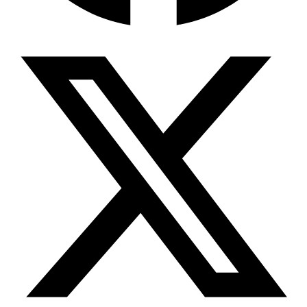
Wissensdatenbank & Management
Intention Economy · NEU
Was nach KI-Agenten kommt
Company Brain
Zentrale Wissensbasis
Proaktive KI
Handelt, bevor Sie fragen
Intention-Marketing
Kaufabsichten in Echtzeit
Wissens-Chatbot (RAG)
Firmenwissen als Chatbot
Corporate LLM
DSGVO-konformer KI-Workspace
Wissensmanagement
Software für Firmenwissen
Agentische Systeme
Autonome Prozessketten