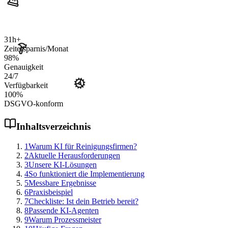
31
h+
Zeitersparnis/Monat
98
%
Genauigkeit
24
/7
Verfügbarkeit
100
%
DSGVO-konform
Inhaltsverzeichnis
1
Warum KI für Reinigungsfirmen?
2
Aktuelle Herausforderungen
3
Unsere KI-Lösungen
4
So funktioniert die Implementierung
5
Messbare Ergebnisse
6
Praxisbeispiel
7
Checkliste: Ist dein Betrieb bereit?
8
Passende KI-Agenten
9
Warum Prozessmeister