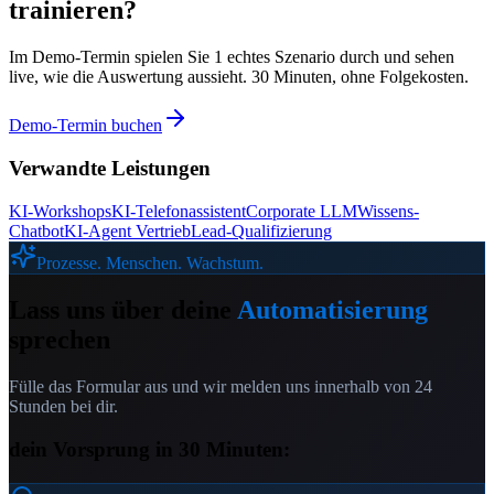
trainieren?
Im Demo-Termin spielen Sie 1 echtes Szenario durch und sehen
live, wie die Auswertung aussieht. 30 Minuten, ohne Folgekosten.
Demo-Termin buchen
Verwandte Leistungen
KI-Workshops
KI-Telefonassistent
Corporate LLM
Wissens-
Chatbot
KI-Agent Vertrieb
Lead-Qualifizierung
Prozesse. Menschen. Wachstum.
Lass uns über deine
Automatisierung
sprechen
Fülle das Formular aus und wir melden uns innerhalb von 24
Stunden bei dir.
dein Vorsprung in 30 Minuten: