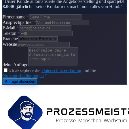
"Unser Kunde automatisierte die Angebotserstellung und spart jetzt
8.000€ jährlich
– seine Konkurrenz macht noch alles von Hand."
Firmenname
*
Ansprechpartner
*
E-Mail
*
Telefon
*
Branche
Website
deine Anfrage
Ich akzeptiere die
Datenschutzerklärung
und die
Nutzungsbedingungen
*
Anfrage absenden