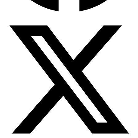
Wissensdatenbank & Management
Intention Economy · NEU
Was nach KI-Agenten kommt
Company Brain
Zentrale Wissensbasis
Proaktive KI
Handelt, bevor Sie fragen
Intention-Marketing
Kaufabsichten in Echtzeit
Wissens-Chatbot (RAG)
Firmenwissen als Chatbot
Corporate LLM
DSGVO-konformer KI-Workspace
Wissensmanagement
Software für Firmenwissen
Agentische Systeme
Autonome Prozessketten