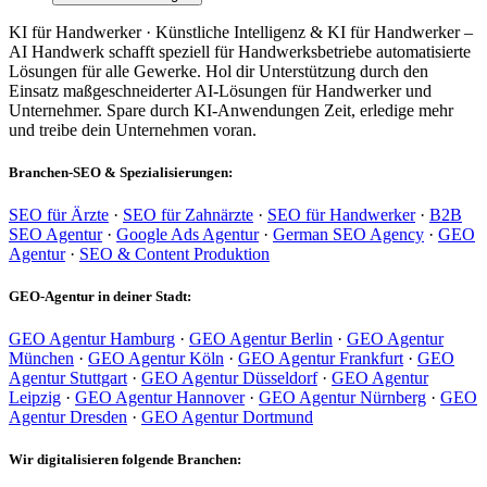
KI für Handwerker · Künstliche Intelligenz & KI für Handwerker –
AI Handwerk schafft speziell für Handwerksbetriebe automatisierte
Lösungen für alle Gewerke. Hol dir Unterstützung durch den
Einsatz maßgeschneiderter AI-Lösungen für Handwerker und
Unternehmer. Spare durch KI-Anwendungen Zeit, erledige mehr
und treibe dein Unternehmen voran.
Branchen-SEO & Spezialisierungen:
SEO für Ärzte
·
SEO für Zahnärzte
·
SEO für Handwerker
·
B2B
SEO Agentur
·
Google Ads Agentur
·
German SEO Agency
·
GEO
Agentur
·
SEO & Content Produktion
GEO-Agentur in deiner Stadt:
GEO Agentur Hamburg
·
GEO Agentur Berlin
·
GEO Agentur
München
·
GEO Agentur Köln
·
GEO Agentur Frankfurt
·
GEO
Agentur Stuttgart
·
GEO Agentur Düsseldorf
·
GEO Agentur
Leipzig
·
GEO Agentur Hannover
·
GEO Agentur Nürnberg
·
GEO
Agentur Dresden
·
GEO Agentur Dortmund
Wir digitalisieren folgende Branchen: