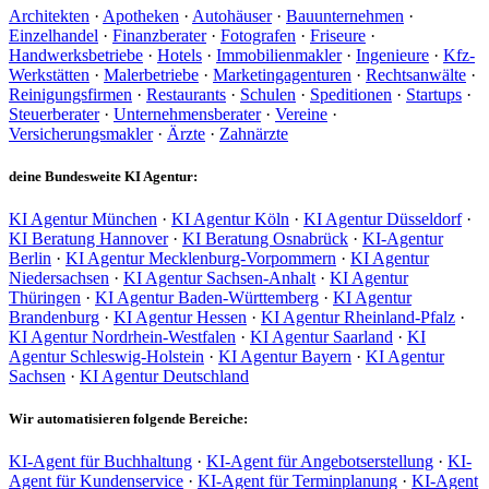
Architekten
·
Apotheken
·
Autohäuser
·
Bauunternehmen
·
Einzelhandel
·
Finanzberater
·
Fotografen
·
Friseure
·
Handwerksbetriebe
·
Hotels
·
Immobilienmakler
·
Ingenieure
·
Kfz-
Werkstätten
·
Malerbetriebe
·
Marketingagenturen
·
Rechtsanwälte
·
Reinigungsfirmen
·
Restaurants
·
Schulen
·
Speditionen
·
Startups
·
Steuerberater
·
Unternehmensberater
·
Vereine
·
Versicherungsmakler
·
Ärzte
·
Zahnärzte
deine Bundesweite KI Agentur:
KI Agentur München
·
KI Agentur Köln
·
KI Agentur Düsseldorf
·
KI Beratung Hannover
·
KI Beratung Osnabrück
·
KI-Agentur
Berlin
·
KI Agentur Mecklenburg-Vorpommern
·
KI Agentur
Niedersachsen
·
KI Agentur Sachsen-Anhalt
·
KI Agentur
Thüringen
·
KI Agentur Baden-Württemberg
·
KI Agentur
Brandenburg
·
KI Agentur Hessen
·
KI Agentur Rheinland-Pfalz
·
KI Agentur Nordrhein-Westfalen
·
KI Agentur Saarland
·
KI
Agentur Schleswig-Holstein
·
KI Agentur Bayern
·
KI Agentur
Sachsen
·
KI Agentur Deutschland
Wir automatisieren folgende Bereiche:
KI-Agent für Buchhaltung
·
KI-Agent für Angebotserstellung
·
KI-
Agent für Kundenservice
·
KI-Agent für Terminplanung
·
KI-Agent