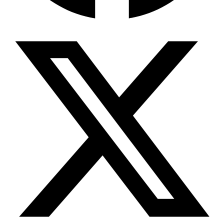
Wissensdatenbank & Management
Intention Economy · NEU
Was nach KI-Agenten kommt
Company Brain
Zentrale Wissensbasis
Proaktive KI
Handelt, bevor Sie fragen
Intention-Marketing
Kaufabsichten in Echtzeit
Wissens-Chatbot (RAG)
Firmenwissen als Chatbot
Corporate LLM
DSGVO-konformer KI-Workspace
Wissensmanagement
Software für Firmenwissen
Agentische Systeme
Autonome Prozessketten