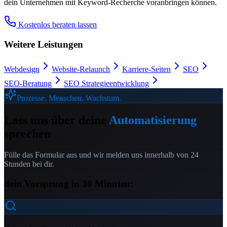
dein Unternehmen mit
Keyword-Recherche
voranbringen können.
Kostenlos beraten lassen
Weitere Leistungen
Webdesign
Website-Relaunch
Karriere-Seiten
SEO
SEO-Beratung
SEO Strategieentwicklung
Prozesse. Menschen. Wachstum.
Lass uns über deine
Automatisierung
sprechen
Fülle das Formular aus und wir melden uns innerhalb von 24
Stunden bei dir.
dein Vorsprung in 30 Minuten: