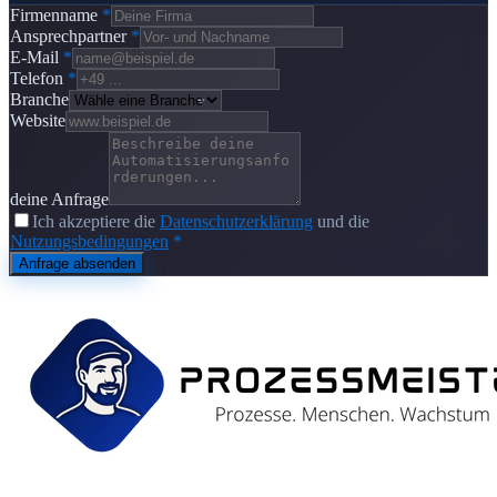
Firmenname
*
Ansprechpartner
*
E-Mail
*
Telefon
*
Branche
Website
deine Anfrage
Ich akzeptiere die
Datenschutzerklärung
und die
Nutzungsbedingungen
*
Anfrage absenden