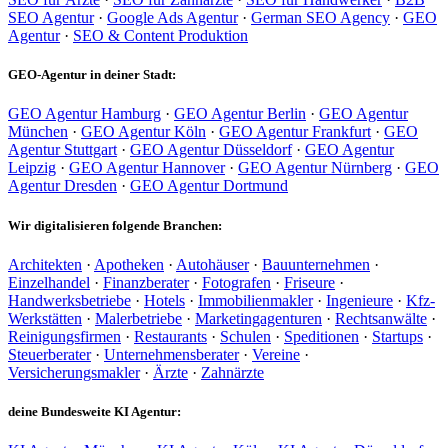
SEO Agentur
·
Google Ads Agentur
·
German SEO Agency
·
GEO
Agentur
·
SEO & Content Produktion
GEO-Agentur in deiner Stadt:
GEO Agentur Hamburg
·
GEO Agentur Berlin
·
GEO Agentur
München
·
GEO Agentur Köln
·
GEO Agentur Frankfurt
·
GEO
Agentur Stuttgart
·
GEO Agentur Düsseldorf
·
GEO Agentur
Leipzig
·
GEO Agentur Hannover
·
GEO Agentur Nürnberg
·
GEO
Agentur Dresden
·
GEO Agentur Dortmund
Wir digitalisieren folgende Branchen:
Architekten
·
Apotheken
·
Autohäuser
·
Bauunternehmen
·
Einzelhandel
·
Finanzberater
·
Fotografen
·
Friseure
·
Handwerksbetriebe
·
Hotels
·
Immobilienmakler
·
Ingenieure
·
Kfz-
Werkstätten
·
Malerbetriebe
·
Marketingagenturen
·
Rechtsanwälte
·
Reinigungsfirmen
·
Restaurants
·
Schulen
·
Speditionen
·
Startups
·
Steuerberater
·
Unternehmensberater
·
Vereine
·
Versicherungsmakler
·
Ärzte
·
Zahnärzte
deine Bundesweite KI Agentur: