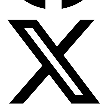
Wissensdatenbank & Management
Intention Economy · NEU
Was nach KI-Agenten kommt
Company Brain
Zentrale Wissensbasis
Proaktive KI
Handelt, bevor Sie fragen
Intention-Marketing
Kaufabsichten in Echtzeit
Wissens-Chatbot (RAG)
Firmenwissen als Chatbot
Corporate LLM
DSGVO-konformer KI-Workspace
Wissensmanagement
Software für Firmenwissen
Agentische Systeme
Autonome Prozessketten