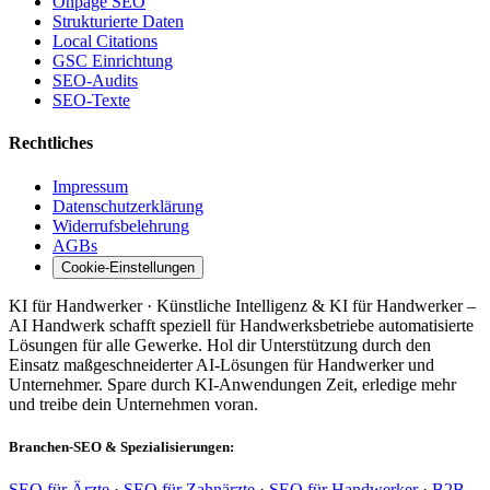
Onpage SEO
Strukturierte Daten
Local Citations
GSC Einrichtung
SEO-Audits
SEO-Texte
Rechtliches
Impressum
Datenschutzerklärung
Widerrufsbelehrung
AGBs
Cookie-Einstellungen
KI für Handwerker · Künstliche Intelligenz & KI für Handwerker –
AI Handwerk schafft speziell für Handwerksbetriebe automatisierte
Lösungen für alle Gewerke. Hol dir Unterstützung durch den
Einsatz maßgeschneiderter AI-Lösungen für Handwerker und
Unternehmer. Spare durch KI-Anwendungen Zeit, erledige mehr
und treibe dein Unternehmen voran.
Branchen-SEO & Spezialisierungen:
SEO für Ärzte
·
SEO für Zahnärzte
·
SEO für Handwerker
·
B2B