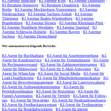
KI Agentur München
·
KI Agentur Köln
·
KI Agentur Düsseldorf
·
KI Beratung Hannover
·
KI Beratung Osnabrück
·
KI-Agentur
Berlin
·
KI Agentur Mecklenburg-Vorpommern
·
KI Agentur
Niedersachsen
·
KI Agentur Sachsen-Anhalt
·
KI Agentur
Thüringen
·
KI Agentur Baden-Württemberg
·
KI Agentur
Brandenburg
·
KI Agentur Hessen
·
KI Agentur Rheinland-Pfalz
·
KI Agentur Nordrhein-Westfalen
·
KI Agentur Saarland
·
KI
Agentur Schleswig-Holstein
·
KI Agentur Bayern
·
KI Agentur
Sachsen
·
KI Agentur Deutschland
Wir automatisieren folgende Bereiche:
KI-Agent für Buchhaltung
·
KI-Agent für Angebotserstellung
·
KI-
Agent für Kundenservice
·
KI-Agent für Terminplanung
·
KI-Agent
für Rechnungsversand
·
KI-Agent für Zahlungserinnerungen
·
KI-
Agent für Mahnwesen
·
KI-Agent für E-Mail-Antworten
·
KI-
Agent für WhatsApp
·
KI-Agent für Social Media
·
KI-Agent für
Lead-Qualifizierung
·
KI-Agent für Mitarbeiterkommunikation
·
KI-
Agent für Bewerbermanagement
·
KI-Agent für Lagerverwaltung
·
KI-Agent für Auftragsdokumentation
·
KI-Agent für
Projektkoordination
·
KI-Agent für Reportings
·
KI-Agent für
Funnel-Automation
·
KI-Agent für Vertrieb
·
KI-Agent für Follow-
ups
·
KI-Agent für Newsletter
·
KI-Agent für Neukundenanfragen
·
KI-Agent für Feedbackauswertung
·
KI-Agent für Textbausteine
·
KI-Agent für Bestellabwicklung
·
KI-Agent für interne