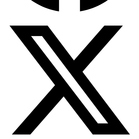
Wissensdatenbank & Management
Intention Economy · NEU
Was nach KI-Agenten kommt
Company Brain
Zentrale Wissensbasis
Proaktive KI
Handelt, bevor Sie fragen
Intention-Marketing
Kaufabsichten in Echtzeit
Wissens-Chatbot (RAG)
Firmenwissen als Chatbot
Corporate LLM
DSGVO-konformer KI-Workspace
Wissensmanagement
Software für Firmenwissen
Agentische Systeme
Autonome Prozessketten