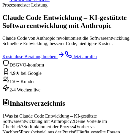
Prozessmeister Leistung
Claude Code Entwicklung – KI-gestützte
Softwareentwicklung mit Anthropic
Claude Code von Anthropic revolutioniert die Softwareentwicklung.
Schnellere Entwicklung, besserer Code, niedrigere Kosten.
Kostenlose Beratung buchen
Jetzt anrufen
DSGVO-konform
4,9★ bei Google
150+ Kunden
2-4 Wochen live
Inhaltsverzeichnis
1
Was ist Claude Code Entwicklung – KI-gestützte
Softwareentwicklung mit Anthropic?
2
Deine Vorteile im
Überblick
3
So funktioniert der Prozess
4
Vorher vs.
Nachher
5
Praxisbeispiel aus der Praxis
6
Häufig gestellte Fragen