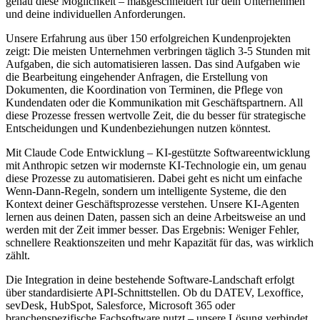
genau diese Möglichkeit – maßgeschneidert für dein Unternehmen
und deine individuellen Anforderungen.
Unsere Erfahrung aus über 150 erfolgreichen Kundenprojekten
zeigt: Die meisten Unternehmen verbringen täglich 3-5 Stunden mit
Aufgaben, die sich automatisieren lassen. Das sind Aufgaben wie
die Bearbeitung eingehender Anfragen, die Erstellung von
Dokumenten, die Koordination von Terminen, die Pflege von
Kundendaten oder die Kommunikation mit Geschäftspartnern. All
diese Prozesse fressen wertvolle Zeit, die du besser für strategische
Entscheidungen und Kundenbeziehungen nutzen könntest.
Mit
Claude Code Entwicklung – KI-gestützte Softwareentwicklung
mit Anthropic
setzen wir modernste KI-Technologie ein, um genau
diese Prozesse zu automatisieren. Dabei geht es nicht um einfache
Wenn-Dann-Regeln, sondern um intelligente Systeme, die den
Kontext deiner Geschäftsprozesse verstehen. Unsere KI-Agenten
lernen aus deinen Daten, passen sich an deine Arbeitsweise an und
werden mit der Zeit immer besser. Das Ergebnis: Weniger Fehler,
schnellere Reaktionszeiten und mehr Kapazität für das, was wirklich
zählt.
Die Integration in deine bestehende Software-Landschaft erfolgt
über standardisierte API-Schnittstellen. Ob du DATEV, Lexoffice,
sevDesk, HubSpot, Salesforce, Microsoft 365 oder
branchenspezifische Fachsoftware nutzt – unsere Lösung verbindet