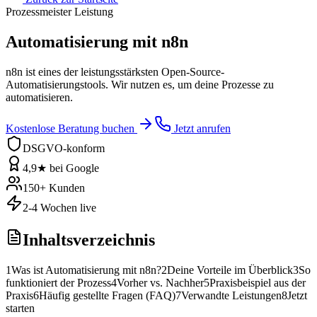
Prozessmeister Leistung
Automatisierung mit n8n
n8n ist eines der leistungsstärksten Open-Source-
Automatisierungstools. Wir nutzen es, um deine Prozesse zu
automatisieren.
Kostenlose Beratung buchen
Jetzt anrufen
DSGVO-konform
4,9★ bei Google
150+ Kunden
2-4 Wochen live
Inhaltsverzeichnis
1
Was ist Automatisierung mit n8n?
2
Deine Vorteile im Überblick
3
So
funktioniert der Prozess
4
Vorher vs. Nachher
5
Praxisbeispiel aus der
Praxis
6
Häufig gestellte Fragen (FAQ)
7
Verwandte Leistungen
8
Jetzt
starten