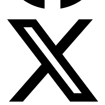
Wissensdatenbank & Management
Intention Economy · NEU
Was nach KI-Agenten kommt
Company Brain
Zentrale Wissensbasis
Proaktive KI
Handelt, bevor Sie fragen
Intention-Marketing
Kaufabsichten in Echtzeit
Wissens-Chatbot (RAG)
Firmenwissen als Chatbot
Corporate LLM
DSGVO-konformer KI-Workspace
Wissensmanagement
Software für Firmenwissen
Agentische Systeme
Autonome Prozessketten