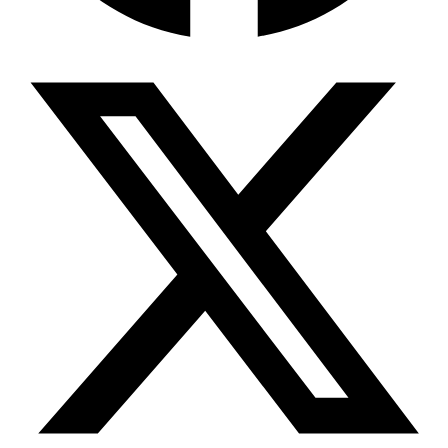
Wissensdatenbank & Management
Intention Economy · NEU
Was nach KI-Agenten kommt
Company Brain
Zentrale Wissensbasis
Proaktive KI
Handelt, bevor Sie fragen
Intention-Marketing
Kaufabsichten in Echtzeit
Wissens-Chatbot (RAG)
Firmenwissen als Chatbot
Corporate LLM
DSGVO-konformer KI-Workspace
Wissensmanagement
Software für Firmenwissen
Agentische Systeme
Autonome Prozessketten