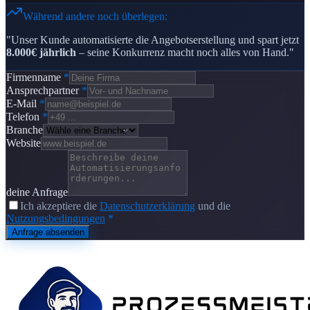
Während andere noch überlegen:
"Unser Kunde automatisierte die Angebotserstellung und spart jetzt
8.000€ jährlich
– seine Konkurrenz macht noch alles von Hand."
Firmenname
*
Ansprechpartner
*
E-Mail
*
Telefon
*
Branche
Website
deine Anfrage
Ich akzeptiere die
Datenschutzerklärung
und die
Nutzungsbedingungen
*
Anfrage absenden