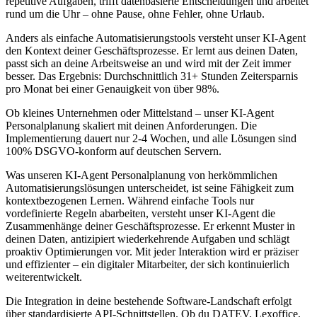
repetitive Aufgaben, trifft datenbasierte Entscheidungen und arbeitet
rund um die Uhr – ohne Pause, ohne Fehler, ohne Urlaub.
Anders als einfache Automatisierungstools versteht unser KI-Agent
den Kontext deiner Geschäftsprozesse. Er lernt aus deinen Daten,
passt sich an deine Arbeitsweise an und wird mit der Zeit immer
besser. Das Ergebnis: Durchschnittlich 31+ Stunden Zeitersparnis
pro Monat bei einer Genauigkeit von über 98%.
Ob kleines Unternehmen oder Mittelstand – unser
KI-Agent
Personalplanung
skaliert mit deinen Anforderungen. Die
Implementierung dauert nur 2-4 Wochen, und alle Lösungen sind
100% DSGVO-konform auf deutschen Servern.
Was unseren
KI-Agent Personalplanung
von herkömmlichen
Automatisierungslösungen unterscheidet, ist seine Fähigkeit zum
kontextbezogenen Lernen. Während einfache Tools nur
vordefinierte Regeln abarbeiten, versteht unser KI-Agent die
Zusammenhänge deiner Geschäftsprozesse. Er erkennt Muster in
deinen Daten, antizipiert wiederkehrende Aufgaben und schlägt
proaktiv Optimierungen vor. Mit jeder Interaktion wird er präziser
und effizienter – ein digitaler Mitarbeiter, der sich kontinuierlich
weiterentwickelt.
Die Integration in deine bestehende Software-Landschaft erfolgt
über standardisierte API-Schnittstellen. Ob du DATEV, Lexoffice,