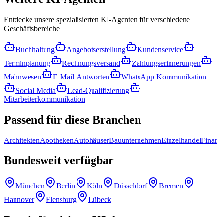
Entdecke unsere spezialisierten KI-Agenten für verschiedene
Geschäftsbereiche
Buchhaltung
Angebotserstellung
Kundenservice
Terminplanung
Rechnungsversand
Zahlungserinnerungen
Mahnwesen
E-Mail-Antworten
WhatsApp-Kommunikation
Social Media
Lead-Qualifizierung
Mitarbeiterkommunikation
Passend für
diese Branchen
Architekten
Apotheken
Autohäuser
Bauunternehmen
Einzelhandel
Fina
Bundesweit
verfügbar
München
Berlin
Köln
Düsseldorf
Bremen
Hannover
Flensburg
Lübeck