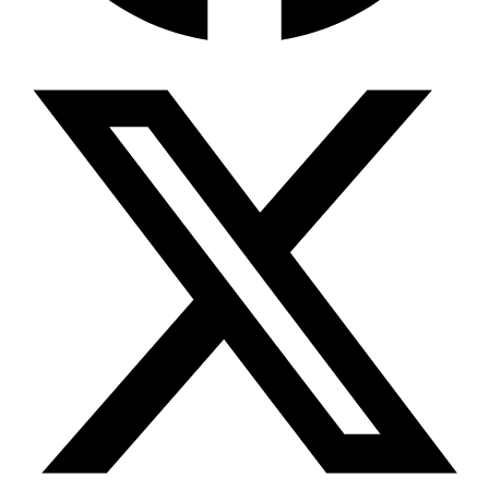
Wissensdatenbank & Management
Intention Economy · NEU
Was nach KI-Agenten kommt
Company Brain
Zentrale Wissensbasis
Proaktive KI
Handelt, bevor Sie fragen
Intention-Marketing
Kaufabsichten in Echtzeit
Wissens-Chatbot (RAG)
Firmenwissen als Chatbot
Corporate LLM
DSGVO-konformer KI-Workspace
Wissensmanagement
Software für Firmenwissen
Agentische Systeme
Autonome Prozessketten