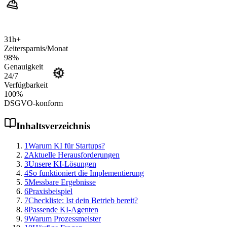
31
h+
Zeitersparnis/Monat
98
%
Genauigkeit
24
/7
Verfügbarkeit
100
%
DSGVO-konform
Inhaltsverzeichnis
1
Warum KI für Startups?
2
Aktuelle Herausforderungen
3
Unsere KI-Lösungen
4
So funktioniert die Implementierung
5
Messbare Ergebnisse
6
Praxisbeispiel
7
Checkliste: Ist dein Betrieb bereit?
8
Passende KI-Agenten
9
Warum Prozessmeister