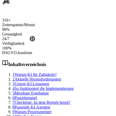
31
h+
Zeitersparnis/Monat
98
%
Genauigkeit
24
/7
Verfügbarkeit
100
%
DSGVO-konform
Inhaltsverzeichnis
1
Warum KI für Zahnärzte?
2
Aktuelle Herausforderungen
3
Unsere KI-Lösungen
4
So funktioniert die Implementierung
5
Messbare Ergebnisse
6
Praxisbeispiel
7
Checkliste: Ist dein Betrieb bereit?
8
Passende KI-Agenten
9
Warum Prozessmeister