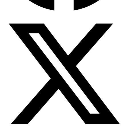
Wissensdatenbank & Management
Intention Economy · NEU
Was nach KI-Agenten kommt
Company Brain
Zentrale Wissensbasis
Proaktive KI
Handelt, bevor Sie fragen
Intention-Marketing
Kaufabsichten in Echtzeit
Wissens-Chatbot (RAG)
Firmenwissen als Chatbot
Corporate LLM
DSGVO-konformer KI-Workspace
Wissensmanagement
Software für Firmenwissen
Agentische Systeme
Autonome Prozessketten