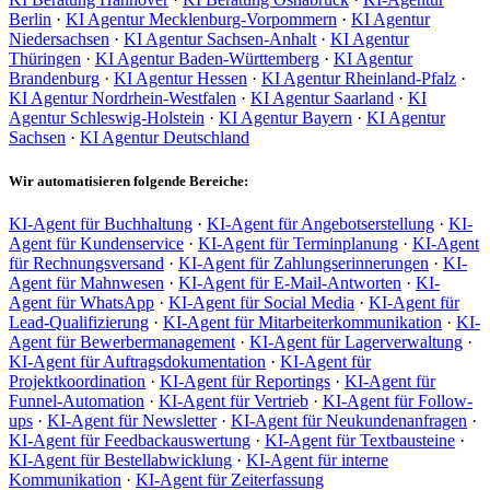
Berlin
·
KI Agentur Mecklenburg-Vorpommern
·
KI Agentur
Niedersachsen
·
KI Agentur Sachsen-Anhalt
·
KI Agentur
Thüringen
·
KI Agentur Baden-Württemberg
·
KI Agentur
Brandenburg
·
KI Agentur Hessen
·
KI Agentur Rheinland-Pfalz
·
KI Agentur Nordrhein-Westfalen
·
KI Agentur Saarland
·
KI
Agentur Schleswig-Holstein
·
KI Agentur Bayern
·
KI Agentur
Sachsen
·
KI Agentur Deutschland
Wir automatisieren folgende Bereiche:
KI-Agent für Buchhaltung
·
KI-Agent für Angebotserstellung
·
KI-
Agent für Kundenservice
·
KI-Agent für Terminplanung
·
KI-Agent
für Rechnungsversand
·
KI-Agent für Zahlungserinnerungen
·
KI-
Agent für Mahnwesen
·
KI-Agent für E-Mail-Antworten
·
KI-
Agent für WhatsApp
·
KI-Agent für Social Media
·
KI-Agent für
Lead-Qualifizierung
·
KI-Agent für Mitarbeiterkommunikation
·
KI-
Agent für Bewerbermanagement
·
KI-Agent für Lagerverwaltung
·
KI-Agent für Auftragsdokumentation
·
KI-Agent für
Projektkoordination
·
KI-Agent für Reportings
·
KI-Agent für
Funnel-Automation
·
KI-Agent für Vertrieb
·
KI-Agent für Follow-
ups
·
KI-Agent für Newsletter
·
KI-Agent für Neukundenanfragen
·
KI-Agent für Feedbackauswertung
·
KI-Agent für Textbausteine
·
KI-Agent für Bestellabwicklung
·
KI-Agent für interne
Kommunikation
·
KI-Agent für Zeiterfassung