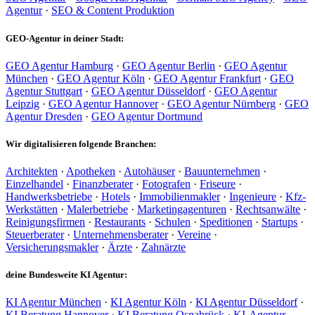
Agentur
·
SEO & Content Produktion
GEO-Agentur in deiner Stadt:
GEO Agentur Hamburg
·
GEO Agentur Berlin
·
GEO Agentur
München
·
GEO Agentur Köln
·
GEO Agentur Frankfurt
·
GEO
Agentur Stuttgart
·
GEO Agentur Düsseldorf
·
GEO Agentur
Leipzig
·
GEO Agentur Hannover
·
GEO Agentur Nürnberg
·
GEO
Agentur Dresden
·
GEO Agentur Dortmund
Wir digitalisieren folgende Branchen:
Architekten
·
Apotheken
·
Autohäuser
·
Bauunternehmen
·
Einzelhandel
·
Finanzberater
·
Fotografen
·
Friseure
·
Handwerksbetriebe
·
Hotels
·
Immobilienmakler
·
Ingenieure
·
Kfz-
Werkstätten
·
Malerbetriebe
·
Marketingagenturen
·
Rechtsanwälte
·
Reinigungsfirmen
·
Restaurants
·
Schulen
·
Speditionen
·
Startups
·
Steuerberater
·
Unternehmensberater
·
Vereine
·
Versicherungsmakler
·
Ärzte
·
Zahnärzte
deine Bundesweite KI Agentur:
KI Agentur München
·
KI Agentur Köln
·
KI Agentur Düsseldorf
·
KI Beratung Hannover
·
KI Beratung Osnabrück
·
KI-Agentur