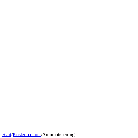
Chatbot nach Branche
KI-Tools & Wissen
Softwareentwicklung
Kostenrechner
Software-Finanzierung
Wissen
Über uns
Termin buchen
KI-Agent erstellen
Kontakt
Start
/
Kostenrechner
/
Automatisierung