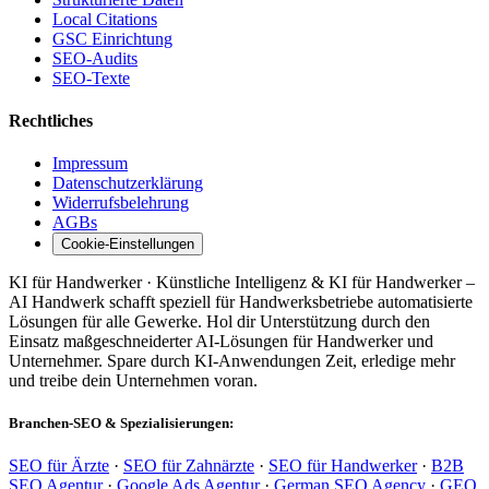
Local Citations
GSC Einrichtung
SEO-Audits
SEO-Texte
Rechtliches
Impressum
Datenschutzerklärung
Widerrufsbelehrung
AGBs
Cookie-Einstellungen
KI für Handwerker · Künstliche Intelligenz & KI für Handwerker –
AI Handwerk schafft speziell für Handwerksbetriebe automatisierte
Lösungen für alle Gewerke. Hol dir Unterstützung durch den
Einsatz maßgeschneiderter AI-Lösungen für Handwerker und
Unternehmer. Spare durch KI-Anwendungen Zeit, erledige mehr
und treibe dein Unternehmen voran.
Branchen-SEO & Spezialisierungen:
SEO für Ärzte
·
SEO für Zahnärzte
·
SEO für Handwerker
·
B2B
SEO Agentur
·
Google Ads Agentur
·
German SEO Agency
·
GEO