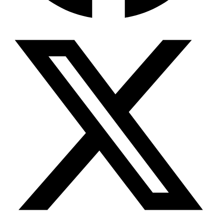
Wissensdatenbank & Management
Intention Economy · NEU
Was nach KI-Agenten kommt
Company Brain
Zentrale Wissensbasis
Proaktive KI
Handelt, bevor Sie fragen
Intention-Marketing
Kaufabsichten in Echtzeit
Wissens-Chatbot (RAG)
Firmenwissen als Chatbot
Corporate LLM
DSGVO-konformer KI-Workspace
Wissensmanagement
Software für Firmenwissen
Agentische Systeme
Autonome Prozessketten