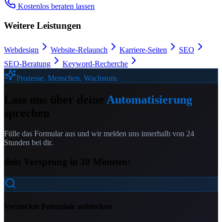
Kostenlos beraten lassen
Weitere Leistungen
Webdesign
Website-Relaunch
Karriere-Seiten
SEO
SEO-Beratung
Keyword-Recherche
Prozesse. Menschen. Wachstum.
Lass uns über deine
Automatisierung
sprechen
Fülle das Formular aus und wir melden uns innerhalb von 24
Stunden bei dir.
dein Vorsprung in 30 Minuten:
Versteckte Potenziale aufdecken