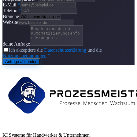
E-Mail
*
Telefon
*
Branche
Website
deine Anfrage
Ich akzeptiere die
Datenschutzerklärung
und die
Nutzungsbedingungen
*
Anfrage absenden
KI Systeme für Handwerker & Unternehmen