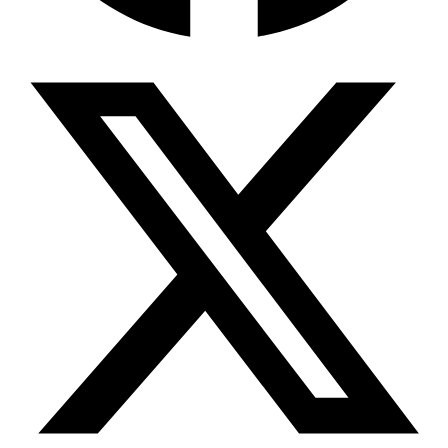
Wissensdatenbank & Management
Intention Economy · NEU
Was nach KI-Agenten kommt
Company Brain
Zentrale Wissensbasis
Proaktive KI
Handelt, bevor Sie fragen
Intention-Marketing
Kaufabsichten in Echtzeit
Wissens-Chatbot (RAG)
Firmenwissen als Chatbot
Corporate LLM
DSGVO-konformer KI-Workspace
Wissensmanagement
Software für Firmenwissen
Agentische Systeme
Autonome Prozessketten