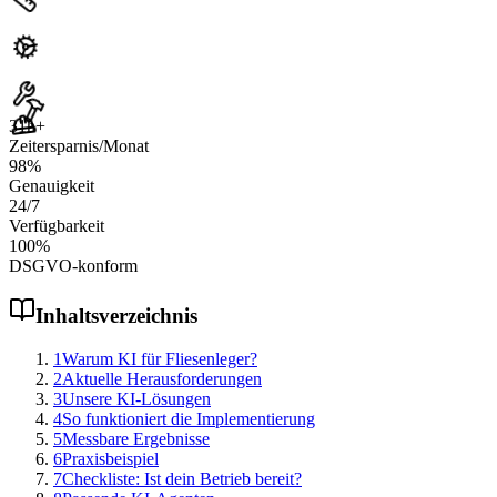
31
h+
Zeitersparnis/Monat
98
%
Genauigkeit
24
/7
Verfügbarkeit
100
%
DSGVO-konform
Inhaltsverzeichnis
1
Warum KI für Fliesenleger?
2
Aktuelle Herausforderungen
3
Unsere KI-Lösungen
4
So funktioniert die Implementierung
5
Messbare Ergebnisse
6
Praxisbeispiel
7
Checkliste: Ist dein Betrieb bereit?