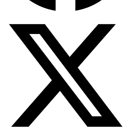
Wissensdatenbank & Management
Intention Economy · NEU
Was nach KI-Agenten kommt
Company Brain
Zentrale Wissensbasis
Proaktive KI
Handelt, bevor Sie fragen
Intention-Marketing
Kaufabsichten in Echtzeit
Wissens-Chatbot (RAG)
Firmenwissen als Chatbot
Corporate LLM
DSGVO-konformer KI-Workspace
Wissensmanagement
Software für Firmenwissen
Agentische Systeme
Autonome Prozessketten