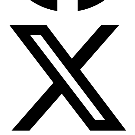
Wissensdatenbank & Management
Intention Economy · NEU
Was nach KI-Agenten kommt
Company Brain
Zentrale Wissensbasis
Proaktive KI
Handelt, bevor Sie fragen
Intention-Marketing
Kaufabsichten in Echtzeit
Wissens-Chatbot (RAG)
Firmenwissen als Chatbot
Corporate LLM
DSGVO-konformer KI-Workspace
Wissensmanagement
Software für Firmenwissen
Agentische Systeme
Autonome Prozessketten