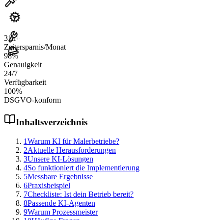
31
h+
Zeitersparnis/Monat
98
%
Genauigkeit
24
/7
Verfügbarkeit
100
%
DSGVO-konform
Inhaltsverzeichnis
1
Warum KI für Malerbetriebe?
2
Aktuelle Herausforderungen
3
Unsere KI-Lösungen
4
So funktioniert die Implementierung
5
Messbare Ergebnisse
6
Praxisbeispiel
7
Checkliste: Ist dein Betrieb bereit?
8
Passende KI-Agenten
9
Warum Prozessmeister