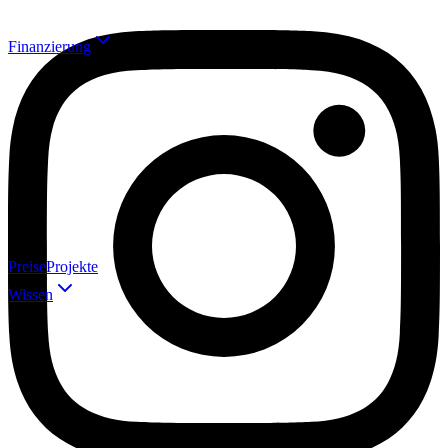
KI-Automation
Finanzierung
KI-Agenten
Digitale Mitarbeiter, die 24/7 arbeiten
elle im Überblick
Prozessautomation
Abläufe automatisieren
re Raten, steuerlich absetzbar
Sales-Training mit KI
Emotionsanalyse & Rollenspiele
Zuschüsse bis 50%
Mein System
Das Prozessmeister-System
rung berechnen
Preise
Projekte
Workshops
KI-Wissen für dein Team
Wissen
hinenoptimierung
Automation-Lösungen
stliche Intelligenz
WhatsApp Automation
E-Mail Automation
Social Media
Automation
CRM Automation
Workflow Automation
Wissensbereich
Chatbot für Website
Dokumenten-Automation
Recruiting