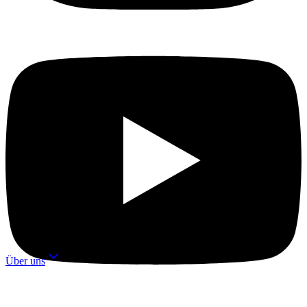
Automation
Terminbuchung
Datenanalyse & Reporting
Voice AI & Telefon
Content-Erstellung
KI-Werbefilme &
Imagefilme
ten mit KI
Alle Automations →
-Plattformen im Vergleich
Branchen
ucht Ihr Unternehmen?
Handwerksbetriebe
Malerbetriebe
Tischler
Elektriker
omatisierungstools verglichen
Dachdecker
Fliesenleger
SHK / Sanitär
Zimmerer
ersprechen
Maurer
Schlosser
Garten- & Landschaftsbau
Gerüstbauer
Steuerberater
Rechtsanwälte
Ärzte & Zahnärzte
 Handwerk nutzen
Immobilienmakler
Alle 80+ Branchen →
h
Über uns
KI-Agenten
ann
n
den sagen
Buchhaltung
Angebotserstellung
Kundenservice