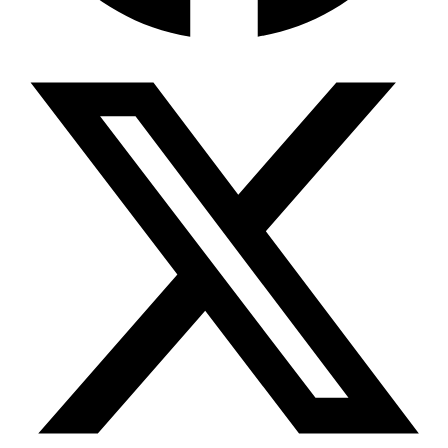
Wissensdatenbank & Management
Intention Economy · NEU
Was nach KI-Agenten kommt
Company Brain
Zentrale Wissensbasis
Proaktive KI
Handelt, bevor Sie fragen
Intention-Marketing
Kaufabsichten in Echtzeit
Wissens-Chatbot (RAG)
Firmenwissen als Chatbot
Corporate LLM
DSGVO-konformer KI-Workspace
Wissensmanagement
Software für Firmenwissen
Agentische Systeme
Autonome Prozessketten