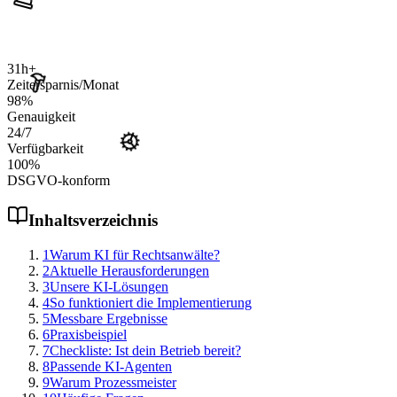
31
h+
Zeitersparnis/Monat
98
%
Genauigkeit
24
/7
Verfügbarkeit
100
%
DSGVO-konform
Inhaltsverzeichnis
1
Warum KI für Rechtsanwälte?
2
Aktuelle Herausforderungen
3
Unsere KI-Lösungen
4
So funktioniert die Implementierung
5
Messbare Ergebnisse
6
Praxisbeispiel
7
Checkliste: Ist dein Betrieb bereit?
8
Passende KI-Agenten
9
Warum Prozessmeister