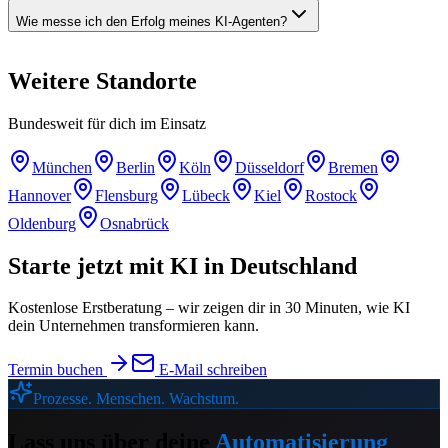
Wie messe ich den Erfolg meines KI-Agenten?
Weitere
Standorte
Bundesweit für dich im Einsatz
München
Berlin
Köln
Düsseldorf
Bremen
Hannover
Flensburg
Lübeck
Kiel
Rostock
Oldenburg
Osnabrück
Starte jetzt mit KI in
Deutschland
Kostenlose Erstberatung – wir zeigen dir in 30 Minuten, wie KI
dein Unternehmen transformieren kann.
Termin buchen
E-Mail schreiben
Prozesse. Menschen. Wachstum.
Lass uns über deine
Automatisierung