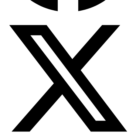
Wissensdatenbank & Management
Intention Economy · NEU
Was nach KI-Agenten kommt
Company Brain
Zentrale Wissensbasis
Proaktive KI
Handelt, bevor Sie fragen
Intention-Marketing
Kaufabsichten in Echtzeit
Wissens-Chatbot (RAG)
Firmenwissen als Chatbot
Corporate LLM
DSGVO-konformer KI-Workspace
Wissensmanagement
Software für Firmenwissen
Agentische Systeme
Autonome Prozessketten