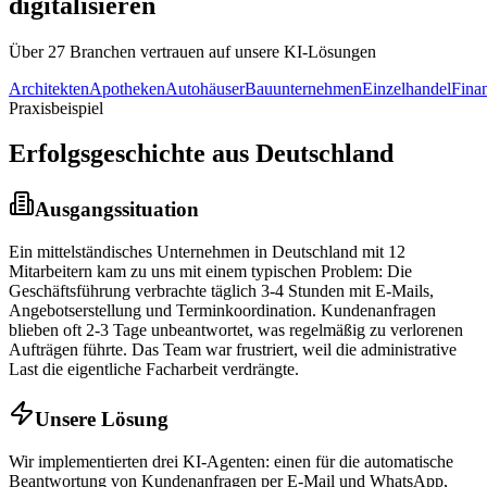
digitalisieren
Über 27 Branchen vertrauen auf unsere KI-Lösungen
Architekten
Apotheken
Autohäuser
Bauunternehmen
Einzelhandel
Fina
Praxisbeispiel
Erfolgsgeschichte aus
Deutschland
Ausgangssituation
Ein mittelständisches Unternehmen in
Deutschland
mit 12
Mitarbeitern kam zu uns mit einem typischen Problem: Die
Geschäftsführung verbrachte täglich 3-4 Stunden mit E-Mails,
Angebotserstellung und Terminkoordination. Kundenanfragen
blieben oft 2-3 Tage unbeantwortet, was regelmäßig zu verlorenen
Aufträgen führte. Das Team war frustriert, weil die administrative
Last die eigentliche Facharbeit verdrängte.
Unsere Lösung
Wir implementierten drei KI-Agenten: einen für die automatische
Beantwortung von Kundenanfragen per E-Mail und WhatsApp,