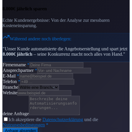
8.000€ jährlich sparen
Echte Kundenergebnisse: Von der Analyse zur messbaren
Kosteneinsparung.
Während andere noch überlegen:
"Unser Kunde automatisierte die Angebotserstellung und spart jetzt
8.000€ jährlich
– seine Konkurrenz macht noch alles von Hand."
Firmenname
*
Ansprechpartner
*
E-Mail
*
Telefon
*
Branche
Website
deine Anfrage
Ich akzeptiere die
Datenschutzerklärung
und die
Nutzungsbedingungen
*
Anfrage absenden