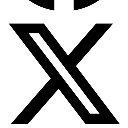
Wissensdatenbank & Management
Intention Economy · NEU
Was nach KI-Agenten kommt
Company Brain
Zentrale Wissensbasis
Proaktive KI
Handelt, bevor Sie fragen
Intention-Marketing
Kaufabsichten in Echtzeit
Wissens-Chatbot (RAG)
Firmenwissen als Chatbot
Corporate LLM
DSGVO-konformer KI-Workspace
Wissensmanagement
Software für Firmenwissen
Agentische Systeme
Autonome Prozessketten