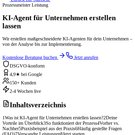
Prozessmeister Leistung
KI-Agent für Unternehmen erstellen
lassen
Wir erstellen maßgeschneiderte KI-Agenten für dein Unternehmen –
von der Analyse bis zur Implementierung.
Kostenlose Beratung buchen
Jetzt anrufen
DSGVO-konform
4,9★ bei Google
150+ Kunden
2-4 Wochen live
Inhaltsverzeichnis
1
Was ist KI-Agent für Unternehmen erstellen lassen?
2
Deine
Vorteile im Überblick
3
So funktioniert der Prozess
4
Vorher vs.
Nachher
5
Praxisbeispiel aus der Praxis
6
Häufig gestellte Fragen
(FAQ)
7
Verwandte Leistungen
8
Jetzt starten