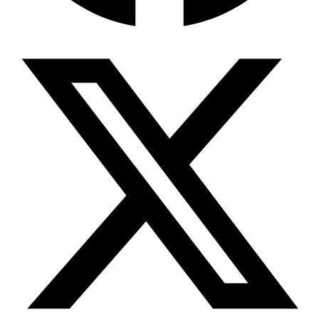
Wissensdatenbank & Management
Intention Economy · NEU
Was nach KI-Agenten kommt
Company Brain
Zentrale Wissensbasis
Proaktive KI
Handelt, bevor Sie fragen
Intention-Marketing
Kaufabsichten in Echtzeit
Wissens-Chatbot (RAG)
Firmenwissen als Chatbot
Corporate LLM
DSGVO-konformer KI-Workspace
Wissensmanagement
Software für Firmenwissen
Agentische Systeme
Autonome Prozessketten