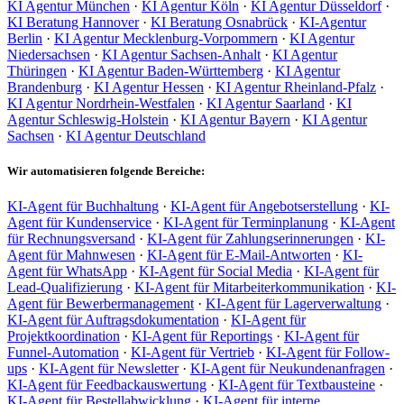
KI Agentur München
·
KI Agentur Köln
·
KI Agentur Düsseldorf
·
KI Beratung Hannover
·
KI Beratung Osnabrück
·
KI-Agentur
Berlin
·
KI Agentur Mecklenburg-Vorpommern
·
KI Agentur
Niedersachsen
·
KI Agentur Sachsen-Anhalt
·
KI Agentur
Thüringen
·
KI Agentur Baden-Württemberg
·
KI Agentur
Brandenburg
·
KI Agentur Hessen
·
KI Agentur Rheinland-Pfalz
·
KI Agentur Nordrhein-Westfalen
·
KI Agentur Saarland
·
KI
Agentur Schleswig-Holstein
·
KI Agentur Bayern
·
KI Agentur
Sachsen
·
KI Agentur Deutschland
Wir automatisieren folgende Bereiche:
KI-Agent für Buchhaltung
·
KI-Agent für Angebotserstellung
·
KI-
Agent für Kundenservice
·
KI-Agent für Terminplanung
·
KI-Agent
für Rechnungsversand
·
KI-Agent für Zahlungserinnerungen
·
KI-
Agent für Mahnwesen
·
KI-Agent für E-Mail-Antworten
·
KI-
Agent für WhatsApp
·
KI-Agent für Social Media
·
KI-Agent für
Lead-Qualifizierung
·
KI-Agent für Mitarbeiterkommunikation
·
KI-
Agent für Bewerbermanagement
·
KI-Agent für Lagerverwaltung
·
KI-Agent für Auftragsdokumentation
·
KI-Agent für
Projektkoordination
·
KI-Agent für Reportings
·
KI-Agent für
Funnel-Automation
·
KI-Agent für Vertrieb
·
KI-Agent für Follow-
ups
·
KI-Agent für Newsletter
·
KI-Agent für Neukundenanfragen
·
KI-Agent für Feedbackauswertung
·
KI-Agent für Textbausteine
·
KI-Agent für Bestellabwicklung
·
KI-Agent für interne