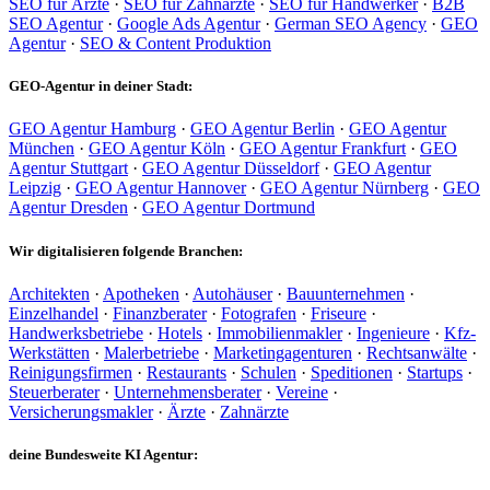
SEO für Ärzte
·
SEO für Zahnärzte
·
SEO für Handwerker
·
B2B
SEO Agentur
·
Google Ads Agentur
·
German SEO Agency
·
GEO
Agentur
·
SEO & Content Produktion
GEO-Agentur in deiner Stadt:
GEO Agentur Hamburg
·
GEO Agentur Berlin
·
GEO Agentur
München
·
GEO Agentur Köln
·
GEO Agentur Frankfurt
·
GEO
Agentur Stuttgart
·
GEO Agentur Düsseldorf
·
GEO Agentur
Leipzig
·
GEO Agentur Hannover
·
GEO Agentur Nürnberg
·
GEO
Agentur Dresden
·
GEO Agentur Dortmund
Wir digitalisieren folgende Branchen:
Architekten
·
Apotheken
·
Autohäuser
·
Bauunternehmen
·
Einzelhandel
·
Finanzberater
·
Fotografen
·
Friseure
·
Handwerksbetriebe
·
Hotels
·
Immobilienmakler
·
Ingenieure
·
Kfz-
Werkstätten
·
Malerbetriebe
·
Marketingagenturen
·
Rechtsanwälte
·
Reinigungsfirmen
·
Restaurants
·
Schulen
·
Speditionen
·
Startups
·
Steuerberater
·
Unternehmensberater
·
Vereine
·
Versicherungsmakler
·
Ärzte
·
Zahnärzte
deine Bundesweite KI Agentur: