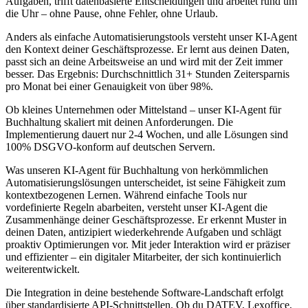
Aufgaben, trifft datenbasierte Entscheidungen und arbeitet rund um
die Uhr – ohne Pause, ohne Fehler, ohne Urlaub.
Anders als einfache Automatisierungstools versteht unser KI-Agent
den Kontext deiner Geschäftsprozesse. Er lernt aus deinen Daten,
passt sich an deine Arbeitsweise an und wird mit der Zeit immer
besser. Das Ergebnis: Durchschnittlich 31+ Stunden Zeitersparnis
pro Monat bei einer Genauigkeit von über 98%.
Ob kleines Unternehmen oder Mittelstand – unser
KI-Agent für
Buchhaltung
skaliert mit deinen Anforderungen. Die
Implementierung dauert nur 2-4 Wochen, und alle Lösungen sind
100% DSGVO-konform auf deutschen Servern.
Was unseren
KI-Agent für Buchhaltung
von herkömmlichen
Automatisierungslösungen unterscheidet, ist seine Fähigkeit zum
kontextbezogenen Lernen. Während einfache Tools nur
vordefinierte Regeln abarbeiten, versteht unser KI-Agent die
Zusammenhänge deiner Geschäftsprozesse. Er erkennt Muster in
deinen Daten, antizipiert wiederkehrende Aufgaben und schlägt
proaktiv Optimierungen vor. Mit jeder Interaktion wird er präziser
und effizienter – ein digitaler Mitarbeiter, der sich kontinuierlich
weiterentwickelt.
Die Integration in deine bestehende Software-Landschaft erfolgt
über standardisierte API-Schnittstellen. Ob du DATEV, Lexoffice,