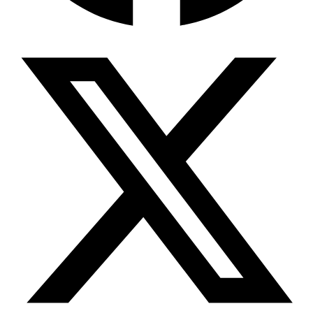
Wissensdatenbank & Management
Intention Economy · NEU
Was nach KI-Agenten kommt
Company Brain
Zentrale Wissensbasis
Proaktive KI
Handelt, bevor Sie fragen
Intention-Marketing
Kaufabsichten in Echtzeit
Wissens-Chatbot (RAG)
Firmenwissen als Chatbot
Corporate LLM
DSGVO-konformer KI-Workspace
Wissensmanagement
Software für Firmenwissen
Agentische Systeme
Autonome Prozessketten