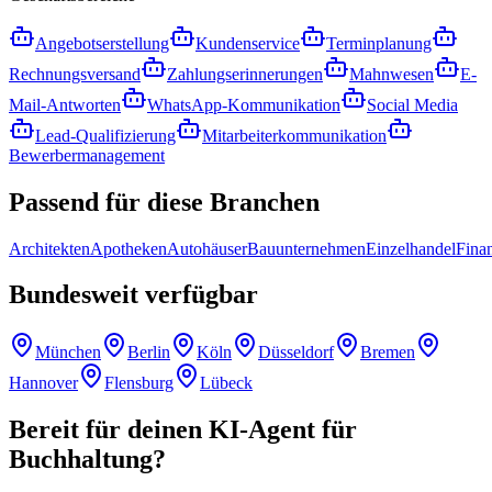
Angebotserstellung
Kundenservice
Terminplanung
Rechnungsversand
Zahlungserinnerungen
Mahnwesen
E-
Mail-Antworten
WhatsApp-Kommunikation
Social Media
Lead-Qualifizierung
Mitarbeiterkommunikation
Bewerbermanagement
Passend für
diese Branchen
Architekten
Apotheken
Autohäuser
Bauunternehmen
Einzelhandel
Fina
Bundesweit
verfügbar
München
Berlin
Köln
Düsseldorf
Bremen
Hannover
Flensburg
Lübeck
Bereit für deinen
KI-Agent für
Buchhaltung
?