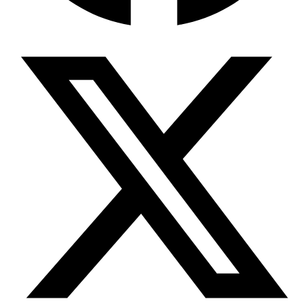
Wissensdatenbank & Management
Intention Economy · NEU
Was nach KI-Agenten kommt
Company Brain
Zentrale Wissensbasis
Proaktive KI
Handelt, bevor Sie fragen
Intention-Marketing
Kaufabsichten in Echtzeit
Wissens-Chatbot (RAG)
Firmenwissen als Chatbot
Corporate LLM
DSGVO-konformer KI-Workspace
Wissensmanagement
Software für Firmenwissen
Agentische Systeme
Autonome Prozessketten