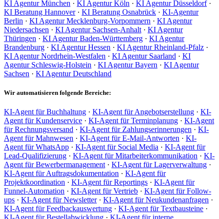
KI Agentur München
·
KI Agentur Köln
·
KI Agentur Düsseldorf
·
KI Beratung Hannover
·
KI Beratung Osnabrück
·
KI-Agentur
Berlin
·
KI Agentur Mecklenburg-Vorpommern
·
KI Agentur
Niedersachsen
·
KI Agentur Sachsen-Anhalt
·
KI Agentur
Thüringen
·
KI Agentur Baden-Württemberg
·
KI Agentur
Brandenburg
·
KI Agentur Hessen
·
KI Agentur Rheinland-Pfalz
·
KI Agentur Nordrhein-Westfalen
·
KI Agentur Saarland
·
KI
Agentur Schleswig-Holstein
·
KI Agentur Bayern
·
KI Agentur
Sachsen
·
KI Agentur Deutschland
Wir automatisieren folgende Bereiche:
KI-Agent für Buchhaltung
·
KI-Agent für Angebotserstellung
·
KI-
Agent für Kundenservice
·
KI-Agent für Terminplanung
·
KI-Agent
für Rechnungsversand
·
KI-Agent für Zahlungserinnerungen
·
KI-
Agent für Mahnwesen
·
KI-Agent für E-Mail-Antworten
·
KI-
Agent für WhatsApp
·
KI-Agent für Social Media
·
KI-Agent für
Lead-Qualifizierung
·
KI-Agent für Mitarbeiterkommunikation
·
KI-
Agent für Bewerbermanagement
·
KI-Agent für Lagerverwaltung
·
KI-Agent für Auftragsdokumentation
·
KI-Agent für
Projektkoordination
·
KI-Agent für Reportings
·
KI-Agent für
Funnel-Automation
·
KI-Agent für Vertrieb
·
KI-Agent für Follow-
ups
·
KI-Agent für Newsletter
·
KI-Agent für Neukundenanfragen
·
KI-Agent für Feedbackauswertung
·
KI-Agent für Textbausteine
·
KI-Agent für Bestellabwicklung
·
KI-Agent für interne