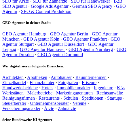
SEO für Ärzte
·
SEO für Zahnärzte
·
SEO für Handwerker
·
B2B
SEO Agentur
·
Google Ads Agentur
·
German SEO Agency
·
GEO
Agentur
·
SEO & Content Produktion
GEO-Agentur in deiner Stadt:
GEO Agentur Hamburg
·
GEO Agentur Berlin
·
GEO Agentur
München
·
GEO Agentur Köln
·
GEO Agentur Frankfurt
·
GEO
Agentur Stuttgart
·
GEO Agentur Düsseldorf
·
GEO Agentur
Leipzig
·
GEO Agentur Hannover
·
GEO Agentur Nürnberg
·
GEO
Agentur Dresden
·
GEO Agentur Dortmund
Wir digitalisieren folgende Branchen:
Architekten
·
Apotheken
·
Autohäuser
·
Bauunternehmen
·
Einzelhandel
·
Finanzberater
·
Fotografen
·
Friseure
·
Handwerksbetriebe
·
Hotels
·
Immobilienmakler
·
Ingenieure
·
Kfz-
Werkstätten
·
Malerbetriebe
·
Marketingagenturen
·
Rechtsanwälte
·
Reinigungsfirmen
·
Restaurants
·
Schulen
·
Speditionen
·
Startups
·
Steuerberater
·
Unternehmensberater
·
Vereine
·
Versicherungsmakler
·
Ärzte
·
Zahnärzte
deine Bundesweite KI Agentur: