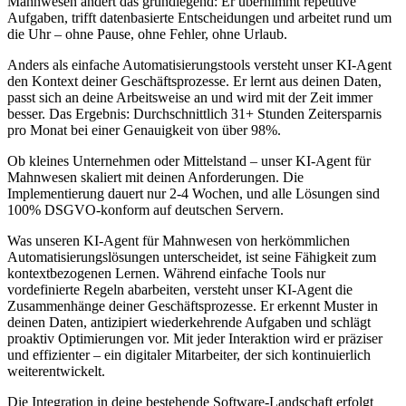
Mahnwesen
ändert das grundlegend: Er übernimmt repetitive
Aufgaben, trifft datenbasierte Entscheidungen und arbeitet rund um
die Uhr – ohne Pause, ohne Fehler, ohne Urlaub.
Anders als einfache Automatisierungstools versteht unser KI-Agent
den Kontext deiner Geschäftsprozesse. Er lernt aus deinen Daten,
passt sich an deine Arbeitsweise an und wird mit der Zeit immer
besser. Das Ergebnis: Durchschnittlich 31+ Stunden Zeitersparnis
pro Monat bei einer Genauigkeit von über 98%.
Ob kleines Unternehmen oder Mittelstand – unser
KI-Agent für
Mahnwesen
skaliert mit deinen Anforderungen. Die
Implementierung dauert nur 2-4 Wochen, und alle Lösungen sind
100% DSGVO-konform auf deutschen Servern.
Was unseren
KI-Agent für Mahnwesen
von herkömmlichen
Automatisierungslösungen unterscheidet, ist seine Fähigkeit zum
kontextbezogenen Lernen. Während einfache Tools nur
vordefinierte Regeln abarbeiten, versteht unser KI-Agent die
Zusammenhänge deiner Geschäftsprozesse. Er erkennt Muster in
deinen Daten, antizipiert wiederkehrende Aufgaben und schlägt
proaktiv Optimierungen vor. Mit jeder Interaktion wird er präziser
und effizienter – ein digitaler Mitarbeiter, der sich kontinuierlich
weiterentwickelt.
Die Integration in deine bestehende Software-Landschaft erfolgt