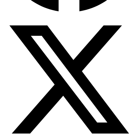
Wissensdatenbank & Management
Intention Economy · NEU
Was nach KI-Agenten kommt
Company Brain
Zentrale Wissensbasis
Proaktive KI
Handelt, bevor Sie fragen
Intention-Marketing
Kaufabsichten in Echtzeit
Wissens-Chatbot (RAG)
Firmenwissen als Chatbot
Corporate LLM
DSGVO-konformer KI-Workspace
Wissensmanagement
Software für Firmenwissen
Agentische Systeme
Autonome Prozessketten