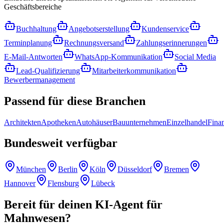
Geschäftsbereiche
Buchhaltung
Angebotserstellung
Kundenservice
Terminplanung
Rechnungsversand
Zahlungserinnerungen
E-Mail-Antworten
WhatsApp-Kommunikation
Social Media
Lead-Qualifizierung
Mitarbeiterkommunikation
Bewerbermanagement
Passend für
diese Branchen
Architekten
Apotheken
Autohäuser
Bauunternehmen
Einzelhandel
Fina
Bundesweit
verfügbar
München
Berlin
Köln
Düsseldorf
Bremen
Hannover
Flensburg
Lübeck
Bereit für deinen
KI-Agent für
Mahnwesen
?