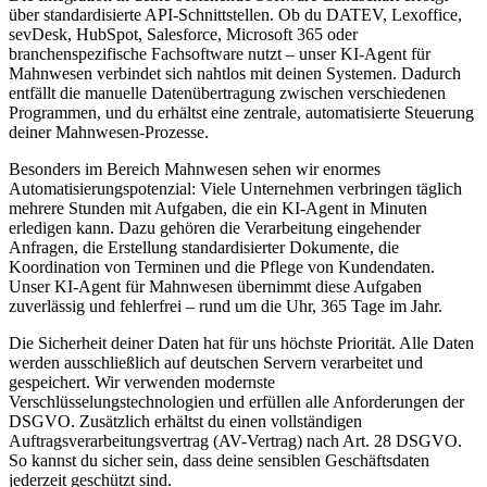
über standardisierte API-Schnittstellen. Ob du DATEV, Lexoffice,
sevDesk, HubSpot, Salesforce, Microsoft 365 oder
branchenspezifische Fachsoftware nutzt – unser
KI-Agent für
Mahnwesen
verbindet sich nahtlos mit deinen Systemen. Dadurch
entfällt die manuelle Datenübertragung zwischen verschiedenen
Programmen, und du erhältst eine zentrale, automatisierte Steuerung
deiner
Mahnwesen
-Prozesse.
Besonders im Bereich
Mahnwesen
sehen wir enormes
Automatisierungspotenzial: Viele Unternehmen verbringen täglich
mehrere Stunden mit Aufgaben, die ein KI-Agent in Minuten
erledigen kann. Dazu gehören die Verarbeitung eingehender
Anfragen, die Erstellung standardisierter Dokumente, die
Koordination von Terminen und die Pflege von Kundendaten.
Unser
KI-Agent für Mahnwesen
übernimmt diese Aufgaben
zuverlässig und fehlerfrei – rund um die Uhr, 365 Tage im Jahr.
Die Sicherheit deiner Daten hat für uns höchste Priorität. Alle Daten
werden ausschließlich auf deutschen Servern verarbeitet und
gespeichert. Wir verwenden modernste
Verschlüsselungstechnologien und erfüllen alle Anforderungen der
DSGVO. Zusätzlich erhältst du einen vollständigen
Auftragsverarbeitungsvertrag (AV-Vertrag) nach Art. 28 DSGVO.
So kannst du sicher sein, dass deine sensiblen Geschäftsdaten
jederzeit geschützt sind.