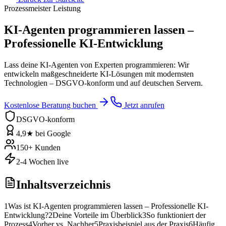
Prozessmeister Leistung
KI-Agenten programmieren lassen –
Professionelle KI-Entwicklung
Lass deine KI-Agenten von Experten programmieren: Wir
entwickeln maßgeschneiderte KI-Lösungen mit modernsten
Technologien – DSGVO-konform und auf deutschen Servern.
Kostenlose Beratung buchen
Jetzt anrufen
DSGVO-konform
4,9★ bei Google
150+ Kunden
2-4 Wochen live
Inhaltsverzeichnis
1
Was ist KI-Agenten programmieren lassen – Professionelle KI-
Entwicklung?
2
Deine Vorteile im Überblick
3
So funktioniert der
Prozess
4
Vorher vs. Nachher
5
Praxisbeispiel aus der Praxis
6
Häufig