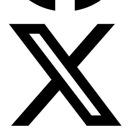
Wissensdatenbank & Management
Intention Economy · NEU
Was nach KI-Agenten kommt
Company Brain
Zentrale Wissensbasis
Proaktive KI
Handelt, bevor Sie fragen
Intention-Marketing
Kaufabsichten in Echtzeit
Wissens-Chatbot (RAG)
Firmenwissen als Chatbot
Corporate LLM
DSGVO-konformer KI-Workspace
Wissensmanagement
Software für Firmenwissen
Agentische Systeme
Autonome Prozessketten