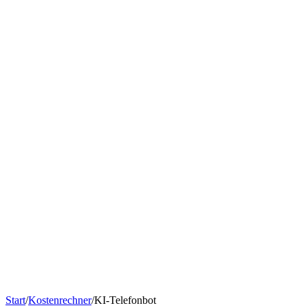
Chatbot nach Branche
KI-Tools & Wissen
Softwareentwicklung
Kostenrechner
Software-Finanzierung
Wissen
Über uns
Termin buchen
KI-Agent erstellen
Kontakt
Start
/
Kostenrechner
/
KI-Telefonbot