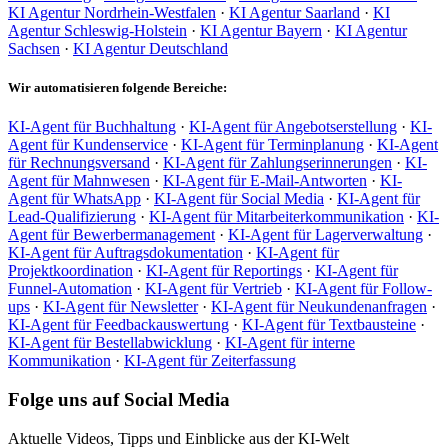
KI Agentur Nordrhein-Westfalen
·
KI Agentur Saarland
·
KI
Agentur Schleswig-Holstein
·
KI Agentur Bayern
·
KI Agentur
Sachsen
·
KI Agentur Deutschland
Wir automatisieren folgende Bereiche:
KI-Agent für Buchhaltung
·
KI-Agent für Angebotserstellung
·
KI-
Agent für Kundenservice
·
KI-Agent für Terminplanung
·
KI-Agent
für Rechnungsversand
·
KI-Agent für Zahlungserinnerungen
·
KI-
Agent für Mahnwesen
·
KI-Agent für E-Mail-Antworten
·
KI-
Agent für WhatsApp
·
KI-Agent für Social Media
·
KI-Agent für
Lead-Qualifizierung
·
KI-Agent für Mitarbeiterkommunikation
·
KI-
Agent für Bewerbermanagement
·
KI-Agent für Lagerverwaltung
·
KI-Agent für Auftragsdokumentation
·
KI-Agent für
Projektkoordination
·
KI-Agent für Reportings
·
KI-Agent für
Funnel-Automation
·
KI-Agent für Vertrieb
·
KI-Agent für Follow-
ups
·
KI-Agent für Newsletter
·
KI-Agent für Neukundenanfragen
·
KI-Agent für Feedbackauswertung
·
KI-Agent für Textbausteine
·
KI-Agent für Bestellabwicklung
·
KI-Agent für interne
Kommunikation
·
KI-Agent für Zeiterfassung
Folge uns auf Social Media
Aktuelle Videos, Tipps und Einblicke aus der KI-Welt