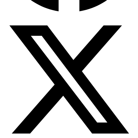
Wissensdatenbank & Management
Intention Economy · NEU
Was nach KI-Agenten kommt
Company Brain
Zentrale Wissensbasis
Proaktive KI
Handelt, bevor Sie fragen
Intention-Marketing
Kaufabsichten in Echtzeit
Wissens-Chatbot (RAG)
Firmenwissen als Chatbot
Corporate LLM
DSGVO-konformer KI-Workspace
Wissensmanagement
Software für Firmenwissen
Agentische Systeme
Autonome Prozessketten