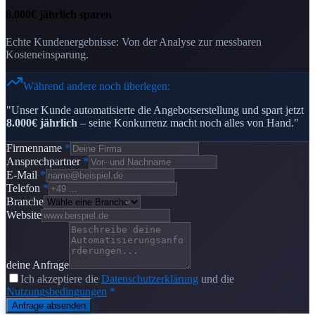
8.000€ jährlich sparen
Echte Kundenergebnisse: Von der Analyse zur messbaren
Kosteneinsparung.
Während andere noch überlegen:
"Unser Kunde automatisierte die Angebotserstellung und spart jetzt
8.000€ jährlich
– seine Konkurrenz macht noch alles von Hand."
Firmenname
*
Ansprechpartner
*
E-Mail
*
Telefon
*
Branche
Website
deine Anfrage
Ich akzeptiere die
Datenschutzerklärung
und die
Nutzungsbedingungen
*
Anfrage absenden