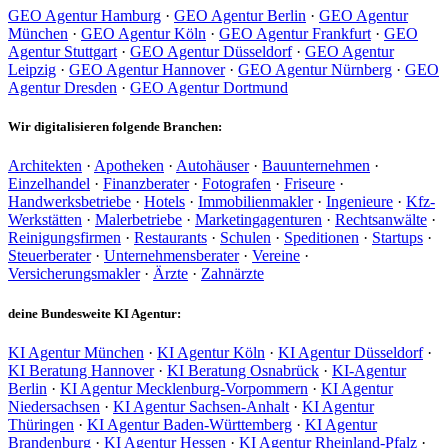
GEO Agentur Hamburg
·
GEO Agentur Berlin
·
GEO Agentur
München
·
GEO Agentur Köln
·
GEO Agentur Frankfurt
·
GEO
Agentur Stuttgart
·
GEO Agentur Düsseldorf
·
GEO Agentur
Leipzig
·
GEO Agentur Hannover
·
GEO Agentur Nürnberg
·
GEO
Agentur Dresden
·
GEO Agentur Dortmund
Wir digitalisieren folgende Branchen:
Architekten
·
Apotheken
·
Autohäuser
·
Bauunternehmen
·
Einzelhandel
·
Finanzberater
·
Fotografen
·
Friseure
·
Handwerksbetriebe
·
Hotels
·
Immobilienmakler
·
Ingenieure
·
Kfz-
Werkstätten
·
Malerbetriebe
·
Marketingagenturen
·
Rechtsanwälte
·
Reinigungsfirmen
·
Restaurants
·
Schulen
·
Speditionen
·
Startups
·
Steuerberater
·
Unternehmensberater
·
Vereine
·
Versicherungsmakler
·
Ärzte
·
Zahnärzte
deine Bundesweite KI Agentur:
KI Agentur München
·
KI Agentur Köln
·
KI Agentur Düsseldorf
·
KI Beratung Hannover
·
KI Beratung Osnabrück
·
KI-Agentur
Berlin
·
KI Agentur Mecklenburg-Vorpommern
·
KI Agentur
Niedersachsen
·
KI Agentur Sachsen-Anhalt
·
KI Agentur
Thüringen
·
KI Agentur Baden-Württemberg
·
KI Agentur
Brandenburg
·
KI Agentur Hessen
·
KI Agentur Rheinland-Pfalz
·