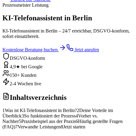
Prozessmeister Leistung
KI-Telefonassistent in Berlin
KI-Telefonassistent in Berlin – 24/7 erreichbar, DSGVO-konform,
sofort einsatzbereit.
Kostenlose Beratung buchen
Jetzt anrufen
DSGVO-konform
4,9★ bei Google
150+ Kunden
2-4 Wochen live
Inhaltsverzeichnis
1
Was ist KI-Telefonassistent in Berlin?
2
Deine Vorteile im
Überblick
3
So funktioniert der Prozess
4
Vorher vs.
Nachher
5
Praxisbeispiel aus der Praxis
6
Häufig gestellte Fragen
(FAQ)
7
Verwandte Leistungen
8
Jetzt starten