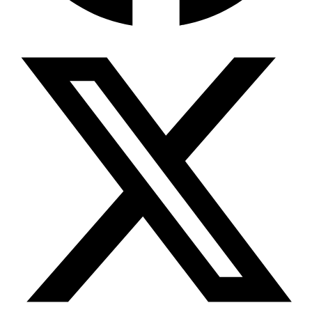
Wissensdatenbank & Management
Intention Economy · NEU
Was nach KI-Agenten kommt
Company Brain
Zentrale Wissensbasis
Proaktive KI
Handelt, bevor Sie fragen
Intention-Marketing
Kaufabsichten in Echtzeit
Wissens-Chatbot (RAG)
Firmenwissen als Chatbot
Corporate LLM
DSGVO-konformer KI-Workspace
Wissensmanagement
Software für Firmenwissen
Agentische Systeme
Autonome Prozessketten