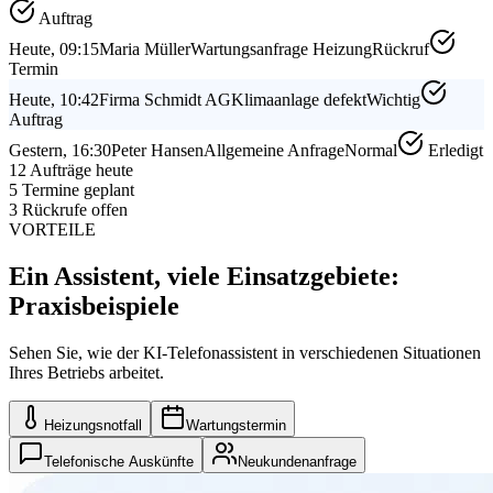
Auftrag
Heute, 09:15
Maria Müller
Wartungsanfrage Heizung
Rückruf
Termin
Heute, 10:42
Firma Schmidt AG
Klimaanlage defekt
Wichtig
Auftrag
Gestern, 16:30
Peter Hansen
Allgemeine Anfrage
Normal
Erledigt
12 Aufträge heute
5 Termine geplant
3 Rückrufe offen
VORTEILE
Ein Assistent, viele Einsatzgebiete:
Praxisbeispiele
Sehen Sie, wie der KI-Telefonassistent in verschiedenen Situationen
Ihres Betriebs arbeitet.
Heizungsnotfall
Wartungstermin
Telefonische Auskünfte
Neukundenanfrage