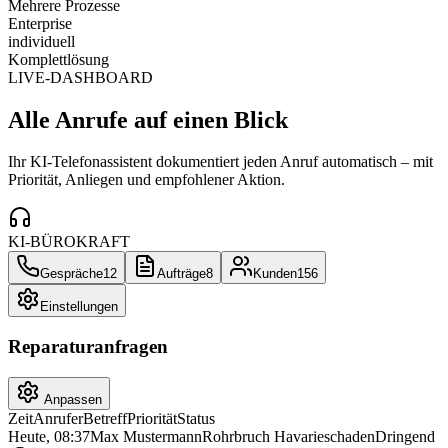
Mehrere Prozesse
Enterprise
individuell
Komplettlösung
LIVE-DASHBOARD
Alle Anrufe auf einen Blick
Ihr KI-Telefonassistent dokumentiert jeden Anruf automatisch – mit
Priorität, Anliegen und empfohlener Aktion.
KI-BÜROKRAFT
Gespräche
12
Aufträge
8
Kunden
156
Einstellungen
Reparaturanfragen
Anpassen
Zeit
Anrufer
Betreff
Priorität
Status
Heute, 08:37
Max Mustermann
Rohrbruch Havarieschaden
Dringend