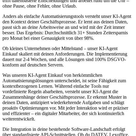
trifft datenbasierte Entscheidungen und arbeitet rund um die Uhr –
ohne Pause, ohne Fehler, ohne Urlaub.
Anders als einfache Automatisierungstools versteht unser KI-Agent
den Kontext deiner Geschäftsprozesse. Er lernt aus deinen Daten,
passt sich an deine Arbeitsweise an und wird mit der Zeit immer
besser. Das Ergebnis: Durchschnittlich 31+ Stunden Zeitersparnis
pro Monat bei einer Genauigkeit von über 98%.
Ob kleines Unternehmen oder Mittelstand – unser
KI-Agent
Einkauf
skaliert mit deinen Anforderungen. Die Implementierung
dauert nur 2-4 Wochen, und alle Lösungen sind 100% DSGVO-
konform auf deutschen Servern.
Was unseren
KI-Agent Einkauf
von herkömmlichen
Automatisierungslösungen unterscheidet, ist seine Fähigkeit zum
kontextbezogenen Lernen. Während einfache Tools nur
vordefinierte Regeln abarbeiten, versteht unser KI-Agent die
Zusammenhänge deiner Geschäftsprozesse. Er erkennt Muster in
deinen Daten, antizipiert wiederkehrende Aufgaben und schlägt
proaktiv Optimierungen vor. Mit jeder Interaktion wird er präziser
und effizienter – ein digitaler Mitarbeiter, der sich kontinuierlich
weiterentwickelt.
Die Integration in deine bestehende Software-Landschaft erfolgt
über standardisierte API-Schnittstellen. Ob du DATEV, Lexoffice,