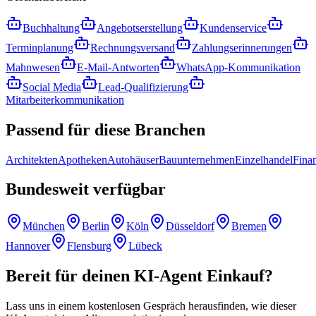
Buchhaltung
Angebotserstellung
Kundenservice
Terminplanung
Rechnungsversand
Zahlungserinnerungen
Mahnwesen
E-Mail-Antworten
WhatsApp-Kommunikation
Social Media
Lead-Qualifizierung
Mitarbeiterkommunikation
Passend für
diese Branchen
Architekten
Apotheken
Autohäuser
Bauunternehmen
Einzelhandel
Fina
Bundesweit
verfügbar
München
Berlin
Köln
Düsseldorf
Bremen
Hannover
Flensburg
Lübeck
Bereit für deinen
KI-Agent Einkauf
?
Lass uns in einem kostenlosen Gespräch herausfinden, wie dieser