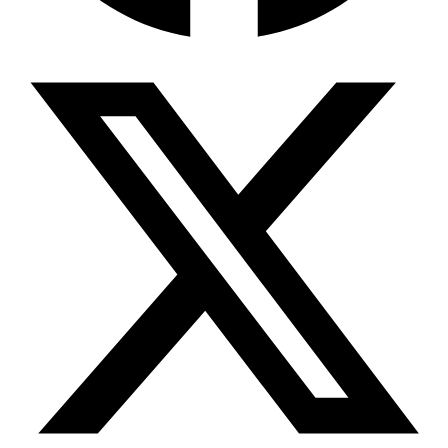
Wissensdatenbank & Management
Intention Economy · NEU
Was nach KI-Agenten kommt
Company Brain
Zentrale Wissensbasis
Proaktive KI
Handelt, bevor Sie fragen
Intention-Marketing
Kaufabsichten in Echtzeit
Wissens-Chatbot (RAG)
Firmenwissen als Chatbot
Corporate LLM
DSGVO-konformer KI-Workspace
Wissensmanagement
Software für Firmenwissen
Agentische Systeme
Autonome Prozessketten