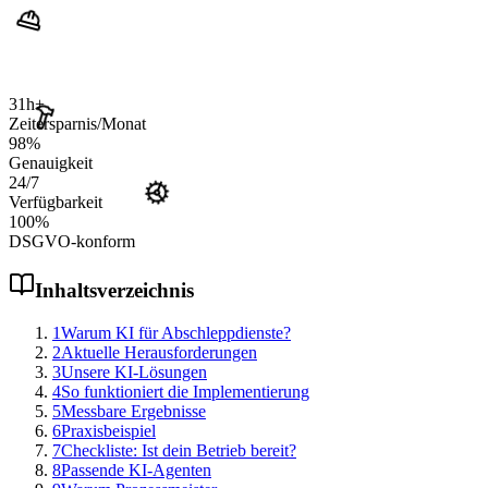
31
h+
Zeitersparnis/Monat
98
%
Genauigkeit
24
/7
Verfügbarkeit
100
%
DSGVO-konform
Inhaltsverzeichnis
1
Warum KI für Abschleppdienste?
2
Aktuelle Herausforderungen
3
Unsere KI-Lösungen
4
So funktioniert die Implementierung
5
Messbare Ergebnisse
6
Praxisbeispiel
7
Checkliste: Ist dein Betrieb bereit?
8
Passende KI-Agenten