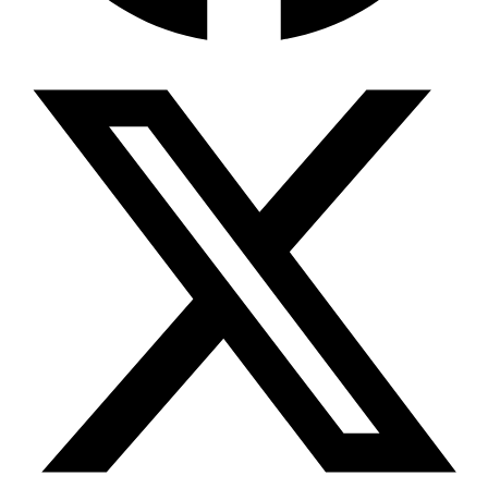
Wissensdatenbank & Management
Intention Economy · NEU
Was nach KI-Agenten kommt
Company Brain
Zentrale Wissensbasis
Proaktive KI
Handelt, bevor Sie fragen
Intention-Marketing
Kaufabsichten in Echtzeit
Wissens-Chatbot (RAG)
Firmenwissen als Chatbot
Corporate LLM
DSGVO-konformer KI-Workspace
Wissensmanagement
Software für Firmenwissen
Agentische Systeme
Autonome Prozessketten