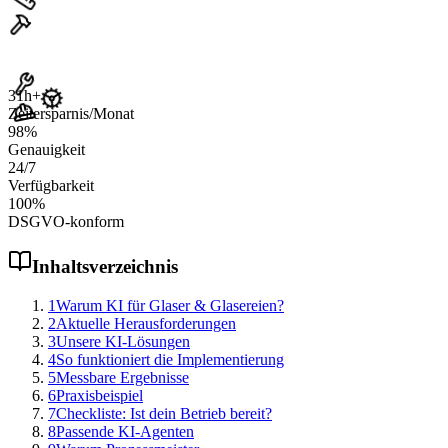
31
h+
Zeitersparnis/Monat
98
%
Genauigkeit
24
/7
Verfügbarkeit
100
%
DSGVO-konform
Inhaltsverzeichnis
1
Warum KI für Glaser & Glasereien?
2
Aktuelle Herausforderungen
3
Unsere KI-Lösungen
4
So funktioniert die Implementierung
5
Messbare Ergebnisse
6
Praxisbeispiel
7
Checkliste: Ist dein Betrieb bereit?
8
Passende KI-Agenten