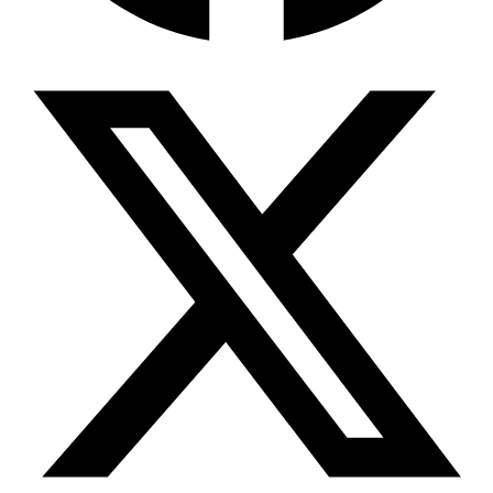
Wissensdatenbank & Management
Intention Economy · NEU
Was nach KI-Agenten kommt
Company Brain
Zentrale Wissensbasis
Proaktive KI
Handelt, bevor Sie fragen
Intention-Marketing
Kaufabsichten in Echtzeit
Wissens-Chatbot (RAG)
Firmenwissen als Chatbot
Corporate LLM
DSGVO-konformer KI-Workspace
Wissensmanagement
Software für Firmenwissen
Agentische Systeme
Autonome Prozessketten