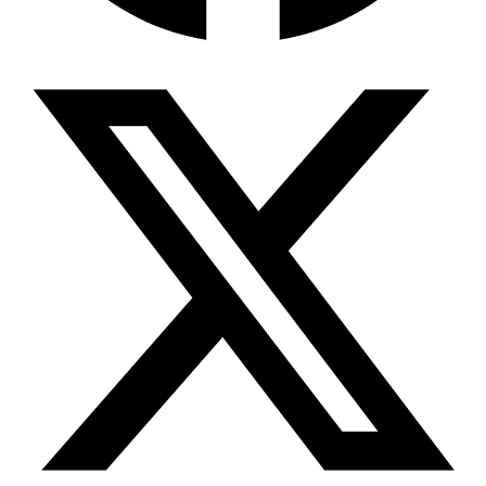
Wissensdatenbank & Management
Intention Economy · NEU
Was nach KI-Agenten kommt
Company Brain
Zentrale Wissensbasis
Proaktive KI
Handelt, bevor Sie fragen
Intention-Marketing
Kaufabsichten in Echtzeit
Wissens-Chatbot (RAG)
Firmenwissen als Chatbot
Corporate LLM
DSGVO-konformer KI-Workspace
Wissensmanagement
Software für Firmenwissen
Agentische Systeme
Autonome Prozessketten