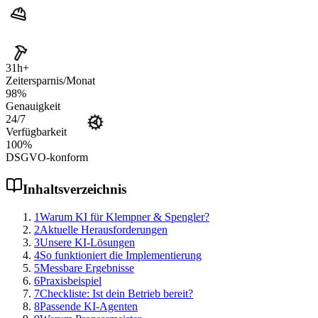
31
h+
Zeitersparnis/Monat
98
%
Genauigkeit
24
/7
Verfügbarkeit
100
%
DSGVO-konform
Inhaltsverzeichnis
1
Warum KI für Klempner & Spengler?
2
Aktuelle Herausforderungen
3
Unsere KI-Lösungen
4
So funktioniert die Implementierung
5
Messbare Ergebnisse
6
Praxisbeispiel
7
Checkliste: Ist dein Betrieb bereit?
8
Passende KI-Agenten