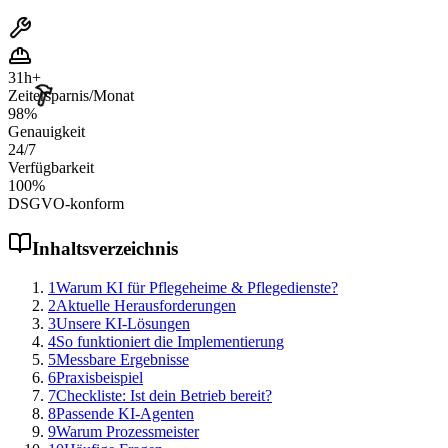
31
h+
Zeitersparnis/Monat
98
%
Genauigkeit
24
/7
Verfügbarkeit
100
%
DSGVO-konform
Inhaltsverzeichnis
1
Warum KI für Pflegeheime & Pflegedienste?
2
Aktuelle Herausforderungen
3
Unsere KI-Lösungen
4
So funktioniert die Implementierung
5
Messbare Ergebnisse
6
Praxisbeispiel
7
Checkliste: Ist dein Betrieb bereit?
8
Passende KI-Agenten
9
Warum Prozessmeister