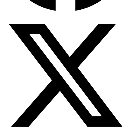
Wissensdatenbank & Management
Intention Economy · NEU
Was nach KI-Agenten kommt
Company Brain
Zentrale Wissensbasis
Proaktive KI
Handelt, bevor Sie fragen
Intention-Marketing
Kaufabsichten in Echtzeit
Wissens-Chatbot (RAG)
Firmenwissen als Chatbot
Corporate LLM
DSGVO-konformer KI-Workspace
Wissensmanagement
Software für Firmenwissen
Agentische Systeme
Autonome Prozessketten