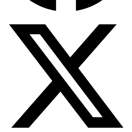
Wissensdatenbank & Management
Intention Economy · NEU
Was nach KI-Agenten kommt
Company Brain
Zentrale Wissensbasis
Proaktive KI
Handelt, bevor Sie fragen
Intention-Marketing
Kaufabsichten in Echtzeit
Wissens-Chatbot (RAG)
Firmenwissen als Chatbot
Corporate LLM
DSGVO-konformer KI-Workspace
Wissensmanagement
Software für Firmenwissen
Agentische Systeme
Autonome Prozessketten