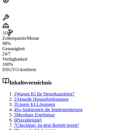
31
h+
Zeitersparnis/Monat
98
%
Genauigkeit
24
/7
Verfügbarkeit
100
%
DSGVO-konform
Inhaltsverzeichnis
1
Warum KI für Steuerkanzleien?
2
Aktuelle Herausforderungen
3
Unsere KI-Lösungen
4
So funktioniert die Implementierung
5
Messbare Ergebnisse
6
Praxisbeispiel
7
Checkliste: Ist dein Betrieb bereit?