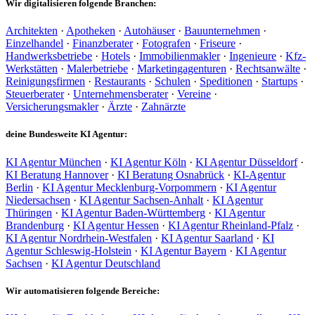
Wir digitalisieren folgende Branchen:
Architekten
·
Apotheken
·
Autohäuser
·
Bauunternehmen
·
Einzelhandel
·
Finanzberater
·
Fotografen
·
Friseure
·
Handwerksbetriebe
·
Hotels
·
Immobilienmakler
·
Ingenieure
·
Kfz-
Werkstätten
·
Malerbetriebe
·
Marketingagenturen
·
Rechtsanwälte
·
Reinigungsfirmen
·
Restaurants
·
Schulen
·
Speditionen
·
Startups
·
Steuerberater
·
Unternehmensberater
·
Vereine
·
Versicherungsmakler
·
Ärzte
·
Zahnärzte
deine Bundesweite KI Agentur:
KI Agentur München
·
KI Agentur Köln
·
KI Agentur Düsseldorf
·
KI Beratung Hannover
·
KI Beratung Osnabrück
·
KI-Agentur
Berlin
·
KI Agentur Mecklenburg-Vorpommern
·
KI Agentur
Niedersachsen
·
KI Agentur Sachsen-Anhalt
·
KI Agentur
Thüringen
·
KI Agentur Baden-Württemberg
·
KI Agentur
Brandenburg
·
KI Agentur Hessen
·
KI Agentur Rheinland-Pfalz
·
KI Agentur Nordrhein-Westfalen
·
KI Agentur Saarland
·
KI
Agentur Schleswig-Holstein
·
KI Agentur Bayern
·
KI Agentur
Sachsen
·
KI Agentur Deutschland
Wir automatisieren folgende Bereiche: