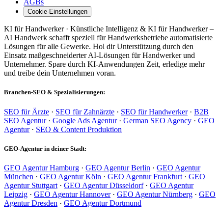
AGBs
Cookie-Einstellungen
KI für Handwerker · Künstliche Intelligenz & KI für Handwerker –
AI Handwerk schafft speziell für Handwerksbetriebe automatisierte
Lösungen für alle Gewerke. Hol dir Unterstützung durch den
Einsatz maßgeschneiderter AI-Lösungen für Handwerker und
Unternehmer. Spare durch KI-Anwendungen Zeit, erledige mehr
und treibe dein Unternehmen voran.
Branchen-SEO & Spezialisierungen:
SEO für Ärzte
·
SEO für Zahnärzte
·
SEO für Handwerker
·
B2B
SEO Agentur
·
Google Ads Agentur
·
German SEO Agency
·
GEO
Agentur
·
SEO & Content Produktion
GEO-Agentur in deiner Stadt:
GEO Agentur Hamburg
·
GEO Agentur Berlin
·
GEO Agentur
München
·
GEO Agentur Köln
·
GEO Agentur Frankfurt
·
GEO
Agentur Stuttgart
·
GEO Agentur Düsseldorf
·
GEO Agentur
Leipzig
·
GEO Agentur Hannover
·
GEO Agentur Nürnberg
·
GEO
Agentur Dresden
·
GEO Agentur Dortmund