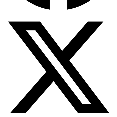
Wissensdatenbank & Management
Intention Economy · NEU
Was nach KI-Agenten kommt
Company Brain
Zentrale Wissensbasis
Proaktive KI
Handelt, bevor Sie fragen
Intention-Marketing
Kaufabsichten in Echtzeit
Wissens-Chatbot (RAG)
Firmenwissen als Chatbot
Corporate LLM
DSGVO-konformer KI-Workspace
Wissensmanagement
Software für Firmenwissen
Agentische Systeme
Autonome Prozessketten