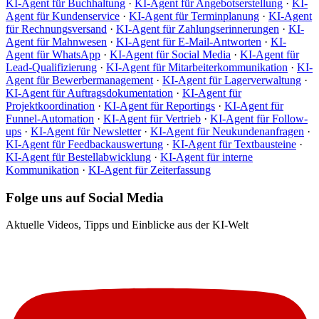
KI-Agent für Buchhaltung
·
KI-Agent für Angebotserstellung
·
KI-
Agent für Kundenservice
·
KI-Agent für Terminplanung
·
KI-Agent
für Rechnungsversand
·
KI-Agent für Zahlungserinnerungen
·
KI-
Agent für Mahnwesen
·
KI-Agent für E-Mail-Antworten
·
KI-
Agent für WhatsApp
·
KI-Agent für Social Media
·
KI-Agent für
Lead-Qualifizierung
·
KI-Agent für Mitarbeiterkommunikation
·
KI-
Agent für Bewerbermanagement
·
KI-Agent für Lagerverwaltung
·
KI-Agent für Auftragsdokumentation
·
KI-Agent für
Projektkoordination
·
KI-Agent für Reportings
·
KI-Agent für
Funnel-Automation
·
KI-Agent für Vertrieb
·
KI-Agent für Follow-
ups
·
KI-Agent für Newsletter
·
KI-Agent für Neukundenanfragen
·
KI-Agent für Feedbackauswertung
·
KI-Agent für Textbausteine
·
KI-Agent für Bestellabwicklung
·
KI-Agent für interne
Kommunikation
·
KI-Agent für Zeiterfassung
Folge uns auf Social Media
Aktuelle Videos, Tipps und Einblicke aus der KI-Welt