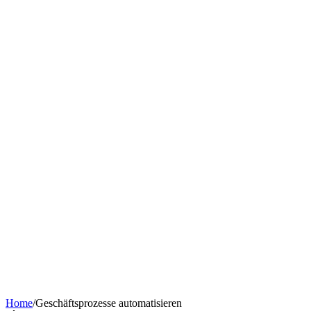
Chatbot nach Branche
KI-Tools & Wissen
Softwareentwicklung
Kostenrechner
Software-Finanzierung
Wissen
Über uns
Termin buchen
KI-Agent erstellen
Kontakt
Home
/
Geschäftsprozesse automatisieren