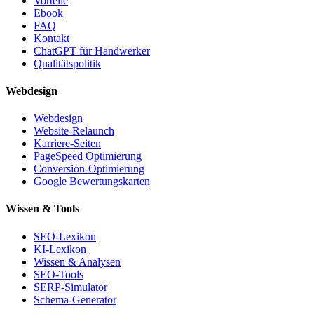
Vorteile
Ebook
FAQ
Kontakt
ChatGPT für Handwerker
Qualitätspolitik
Webdesign
Webdesign
Website-Relaunch
Karriere-Seiten
PageSpeed Optimierung
Conversion-Optimierung
Google Bewertungskarten
Wissen & Tools
SEO-Lexikon
KI-Lexikon
Wissen & Analysen
SEO-Tools
SERP-Simulator
Schema-Generator