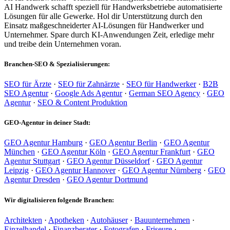
AI Handwerk schafft speziell für Handwerksbetriebe automatisierte
Lösungen für alle Gewerke. Hol dir Unterstützung durch den
Einsatz maßgeschneiderter AI-Lösungen für Handwerker und
Unternehmer. Spare durch KI-Anwendungen Zeit, erledige mehr
und treibe dein Unternehmen voran.
Branchen-SEO & Spezialisierungen:
SEO für Ärzte
·
SEO für Zahnärzte
·
SEO für Handwerker
·
B2B
SEO Agentur
·
Google Ads Agentur
·
German SEO Agency
·
GEO
Agentur
·
SEO & Content Produktion
GEO-Agentur in deiner Stadt:
GEO Agentur Hamburg
·
GEO Agentur Berlin
·
GEO Agentur
München
·
GEO Agentur Köln
·
GEO Agentur Frankfurt
·
GEO
Agentur Stuttgart
·
GEO Agentur Düsseldorf
·
GEO Agentur
Leipzig
·
GEO Agentur Hannover
·
GEO Agentur Nürnberg
·
GEO
Agentur Dresden
·
GEO Agentur Dortmund
Wir digitalisieren folgende Branchen:
Architekten
·
Apotheken
·
Autohäuser
·
Bauunternehmen
·
Einzelhandel
·
Finanzberater
·
Fotografen
·
Friseure
·