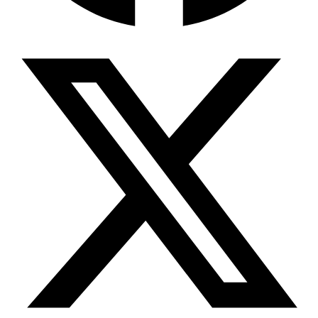
Wissensdatenbank & Management
Intention Economy · NEU
Was nach KI-Agenten kommt
Company Brain
Zentrale Wissensbasis
Proaktive KI
Handelt, bevor Sie fragen
Intention-Marketing
Kaufabsichten in Echtzeit
Wissens-Chatbot (RAG)
Firmenwissen als Chatbot
Corporate LLM
DSGVO-konformer KI-Workspace
Wissensmanagement
Software für Firmenwissen
Agentische Systeme
Autonome Prozessketten