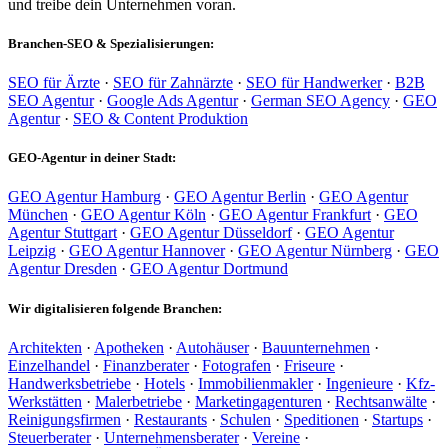
und treibe dein Unternehmen voran.
Branchen-SEO & Spezialisierungen:
SEO für Ärzte
·
SEO für Zahnärzte
·
SEO für Handwerker
·
B2B
SEO Agentur
·
Google Ads Agentur
·
German SEO Agency
·
GEO
Agentur
·
SEO & Content Produktion
GEO-Agentur in deiner Stadt:
GEO Agentur Hamburg
·
GEO Agentur Berlin
·
GEO Agentur
München
·
GEO Agentur Köln
·
GEO Agentur Frankfurt
·
GEO
Agentur Stuttgart
·
GEO Agentur Düsseldorf
·
GEO Agentur
Leipzig
·
GEO Agentur Hannover
·
GEO Agentur Nürnberg
·
GEO
Agentur Dresden
·
GEO Agentur Dortmund
Wir digitalisieren folgende Branchen:
Architekten
·
Apotheken
·
Autohäuser
·
Bauunternehmen
·
Einzelhandel
·
Finanzberater
·
Fotografen
·
Friseure
·
Handwerksbetriebe
·
Hotels
·
Immobilienmakler
·
Ingenieure
·
Kfz-
Werkstätten
·
Malerbetriebe
·
Marketingagenturen
·
Rechtsanwälte
·
Reinigungsfirmen
·
Restaurants
·
Schulen
·
Speditionen
·
Startups
·
Steuerberater
·
Unternehmensberater
·
Vereine
·