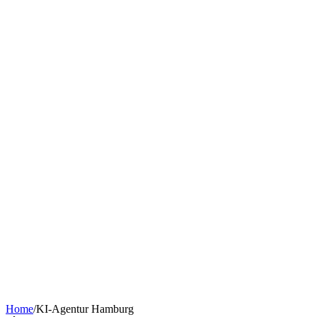
Chatbot nach Branche
KI-Tools & Wissen
Softwareentwicklung
Kostenrechner
Software-Finanzierung
Wissen
Über uns
Termin buchen
KI-Agent erstellen
Kontakt
Home
/
KI-Agentur Hamburg