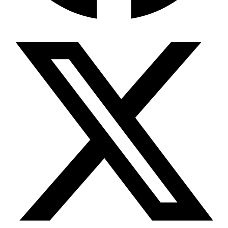
Wissensdatenbank & Management
Intention Economy · NEU
Was nach KI-Agenten kommt
Company Brain
Zentrale Wissensbasis
Proaktive KI
Handelt, bevor Sie fragen
Intention-Marketing
Kaufabsichten in Echtzeit
Wissens-Chatbot (RAG)
Firmenwissen als Chatbot
Corporate LLM
DSGVO-konformer KI-Workspace
Wissensmanagement
Software für Firmenwissen
Agentische Systeme
Autonome Prozessketten