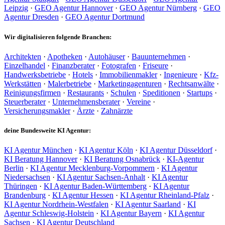
Leipzig
·
GEO Agentur Hannover
·
GEO Agentur Nürnberg
·
GEO
Agentur Dresden
·
GEO Agentur Dortmund
Wir digitalisieren folgende Branchen:
Architekten
·
Apotheken
·
Autohäuser
·
Bauunternehmen
·
Einzelhandel
·
Finanzberater
·
Fotografen
·
Friseure
·
Handwerksbetriebe
·
Hotels
·
Immobilienmakler
·
Ingenieure
·
Kfz-
Werkstätten
·
Malerbetriebe
·
Marketingagenturen
·
Rechtsanwälte
·
Reinigungsfirmen
·
Restaurants
·
Schulen
·
Speditionen
·
Startups
·
Steuerberater
·
Unternehmensberater
·
Vereine
·
Versicherungsmakler
·
Ärzte
·
Zahnärzte
deine Bundesweite KI Agentur:
KI Agentur München
·
KI Agentur Köln
·
KI Agentur Düsseldorf
·
KI Beratung Hannover
·
KI Beratung Osnabrück
·
KI-Agentur
Berlin
·
KI Agentur Mecklenburg-Vorpommern
·
KI Agentur
Niedersachsen
·
KI Agentur Sachsen-Anhalt
·
KI Agentur
Thüringen
·
KI Agentur Baden-Württemberg
·
KI Agentur
Brandenburg
·
KI Agentur Hessen
·
KI Agentur Rheinland-Pfalz
·
KI Agentur Nordrhein-Westfalen
·
KI Agentur Saarland
·
KI
Agentur Schleswig-Holstein
·
KI Agentur Bayern
·
KI Agentur
Sachsen
·
KI Agentur Deutschland