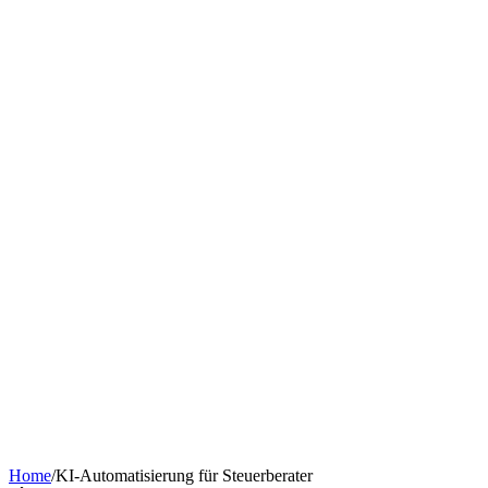
Chatbot nach Branche
KI-Tools & Wissen
Softwareentwicklung
Kostenrechner
Software-Finanzierung
Wissen
Über uns
Termin buchen
KI-Agent erstellen
Kontakt
Home
/
KI-Automatisierung für Steuerberater