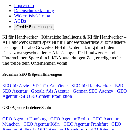
Impressum
Datenschutzerklärung
Widerrufsbelehrung
AGBs
Cookie-Einstellungen
KI für Handwerker · Künstliche Intelligenz & KI für Handwerker –
AI Handwerk schafft speziell für Handwerksbetriebe automatisierte
Lösungen für alle Gewerke. Hol dir Unterstützung durch den
Einsatz maßgeschneiderter AI-Lösungen für Handwerker und
Unternehmer. Spare durch KI-Anwendungen Zeit, erledige mehr
und treibe dein Unternehmen voran.
Branchen-SEO & Spezialisierungen:
SEO für Ärzte
·
SEO für Zahnärzte
·
SEO für Handwerker
·
B2B
SEO Agentur
·
Google Ads Agentur
·
German SEO Agency
·
GEO
Agentur
·
SEO & Content Produktion
GEO-Agentur in deiner Stadt:
GEO Agentur Hamburg
·
GEO Agentur Berlin
·
GEO Agentur
München
·
GEO Agentur Köln
·
GEO Agentur Frankfurt
·
GEO
Agentur Stuttgart
·
GEO Agentur Düsseldorf
·
GEO Agentur