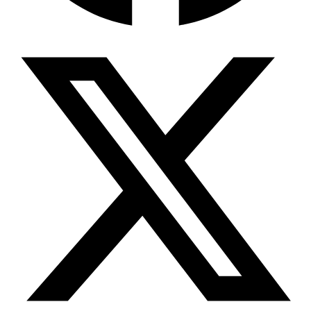
Wissensdatenbank & Management
Intention Economy · NEU
Was nach KI-Agenten kommt
Company Brain
Zentrale Wissensbasis
Proaktive KI
Handelt, bevor Sie fragen
Intention-Marketing
Kaufabsichten in Echtzeit
Wissens-Chatbot (RAG)
Firmenwissen als Chatbot
Corporate LLM
DSGVO-konformer KI-Workspace
Wissensmanagement
Software für Firmenwissen
Agentische Systeme
Autonome Prozessketten