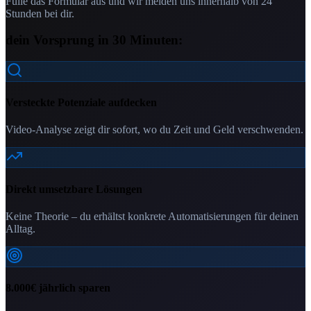
Fülle das Formular aus und wir melden uns innerhalb von 24
Stunden bei dir.
dein Vorsprung in 30 Minuten:
Versteckte Potenziale aufdecken
Video-Analyse zeigt dir sofort, wo du Zeit und Geld verschwenden.
Direkt umsetzbare Lösungen
Keine Theorie – du erhältst konkrete Automatisierungen für deinen
Alltag.
8.000€ jährlich sparen