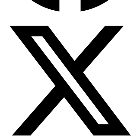
Wissensdatenbank & Management
Intention Economy · NEU
Was nach KI-Agenten kommt
Company Brain
Zentrale Wissensbasis
Proaktive KI
Handelt, bevor Sie fragen
Intention-Marketing
Kaufabsichten in Echtzeit
Wissens-Chatbot (RAG)
Firmenwissen als Chatbot
Corporate LLM
DSGVO-konformer KI-Workspace
Wissensmanagement
Software für Firmenwissen
Agentische Systeme
Autonome Prozessketten