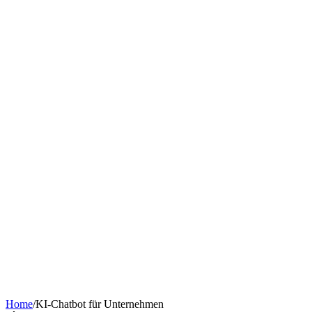
Chatbot nach Branche
KI-Tools & Wissen
Softwareentwicklung
Kostenrechner
Software-Finanzierung
Wissen
Über uns
Termin buchen
KI-Agent erstellen
Kontakt
Home
/
KI-Chatbot für Unternehmen