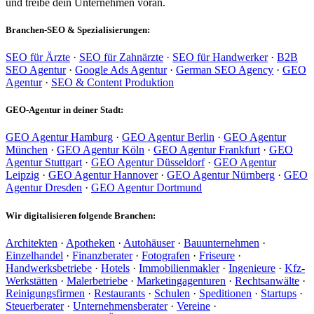
und treibe dein Unternehmen voran.
Branchen-SEO & Spezialisierungen:
SEO für Ärzte
·
SEO für Zahnärzte
·
SEO für Handwerker
·
B2B
SEO Agentur
·
Google Ads Agentur
·
German SEO Agency
·
GEO
Agentur
·
SEO & Content Produktion
GEO-Agentur in deiner Stadt:
GEO Agentur Hamburg
·
GEO Agentur Berlin
·
GEO Agentur
München
·
GEO Agentur Köln
·
GEO Agentur Frankfurt
·
GEO
Agentur Stuttgart
·
GEO Agentur Düsseldorf
·
GEO Agentur
Leipzig
·
GEO Agentur Hannover
·
GEO Agentur Nürnberg
·
GEO
Agentur Dresden
·
GEO Agentur Dortmund
Wir digitalisieren folgende Branchen:
Architekten
·
Apotheken
·
Autohäuser
·
Bauunternehmen
·
Einzelhandel
·
Finanzberater
·
Fotografen
·
Friseure
·
Handwerksbetriebe
·
Hotels
·
Immobilienmakler
·
Ingenieure
·
Kfz-
Werkstätten
·
Malerbetriebe
·
Marketingagenturen
·
Rechtsanwälte
·
Reinigungsfirmen
·
Restaurants
·
Schulen
·
Speditionen
·
Startups
·
Steuerberater
·
Unternehmensberater
·
Vereine
·