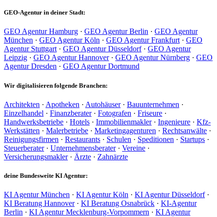
GEO-Agentur in deiner Stadt:
GEO Agentur Hamburg
·
GEO Agentur Berlin
·
GEO Agentur
München
·
GEO Agentur Köln
·
GEO Agentur Frankfurt
·
GEO
Agentur Stuttgart
·
GEO Agentur Düsseldorf
·
GEO Agentur
Leipzig
·
GEO Agentur Hannover
·
GEO Agentur Nürnberg
·
GEO
Agentur Dresden
·
GEO Agentur Dortmund
Wir digitalisieren folgende Branchen:
Architekten
·
Apotheken
·
Autohäuser
·
Bauunternehmen
·
Einzelhandel
·
Finanzberater
·
Fotografen
·
Friseure
·
Handwerksbetriebe
·
Hotels
·
Immobilienmakler
·
Ingenieure
·
Kfz-
Werkstätten
·
Malerbetriebe
·
Marketingagenturen
·
Rechtsanwälte
·
Reinigungsfirmen
·
Restaurants
·
Schulen
·
Speditionen
·
Startups
·
Steuerberater
·
Unternehmensberater
·
Vereine
·
Versicherungsmakler
·
Ärzte
·
Zahnärzte
deine Bundesweite KI Agentur:
KI Agentur München
·
KI Agentur Köln
·
KI Agentur Düsseldorf
·
KI Beratung Hannover
·
KI Beratung Osnabrück
·
KI-Agentur
Berlin
·
KI Agentur Mecklenburg-Vorpommern
·
KI Agentur