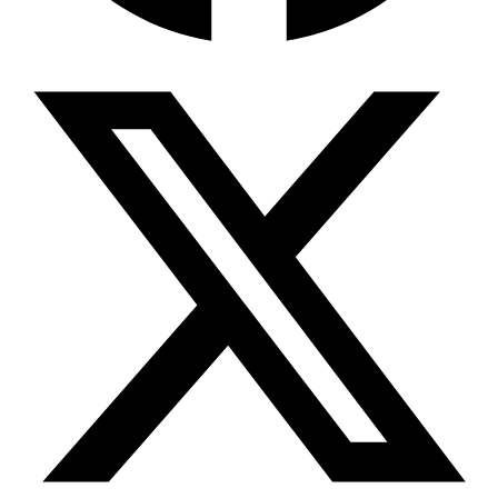
Wissensdatenbank & Management
Intention Economy · NEU
Was nach KI-Agenten kommt
Company Brain
Zentrale Wissensbasis
Proaktive KI
Handelt, bevor Sie fragen
Intention-Marketing
Kaufabsichten in Echtzeit
Wissens-Chatbot (RAG)
Firmenwissen als Chatbot
Corporate LLM
DSGVO-konformer KI-Workspace
Wissensmanagement
Software für Firmenwissen
Agentische Systeme
Autonome Prozessketten