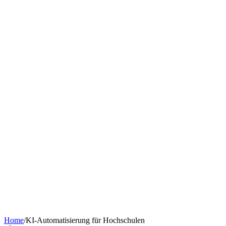
Chatbot nach Branche
KI-Tools & Wissen
Softwareentwicklung
Kostenrechner
Software-Finanzierung
Wissen
Über uns
Termin buchen
KI-Agent erstellen
Kontakt
Home
/
KI-Automatisierung für Hochschulen