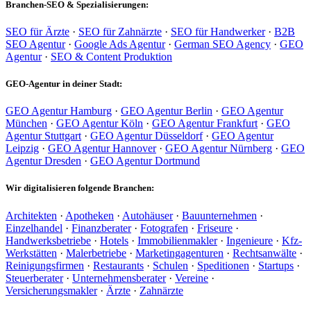
Branchen-SEO & Spezialisierungen:
SEO für Ärzte
·
SEO für Zahnärzte
·
SEO für Handwerker
·
B2B
SEO Agentur
·
Google Ads Agentur
·
German SEO Agency
·
GEO
Agentur
·
SEO & Content Produktion
GEO-Agentur in deiner Stadt:
GEO Agentur Hamburg
·
GEO Agentur Berlin
·
GEO Agentur
München
·
GEO Agentur Köln
·
GEO Agentur Frankfurt
·
GEO
Agentur Stuttgart
·
GEO Agentur Düsseldorf
·
GEO Agentur
Leipzig
·
GEO Agentur Hannover
·
GEO Agentur Nürnberg
·
GEO
Agentur Dresden
·
GEO Agentur Dortmund
Wir digitalisieren folgende Branchen:
Architekten
·
Apotheken
·
Autohäuser
·
Bauunternehmen
·
Einzelhandel
·
Finanzberater
·
Fotografen
·
Friseure
·
Handwerksbetriebe
·
Hotels
·
Immobilienmakler
·
Ingenieure
·
Kfz-
Werkstätten
·
Malerbetriebe
·
Marketingagenturen
·
Rechtsanwälte
·
Reinigungsfirmen
·
Restaurants
·
Schulen
·
Speditionen
·
Startups
·
Steuerberater
·
Unternehmensberater
·
Vereine
·
Versicherungsmakler
·
Ärzte
·
Zahnärzte