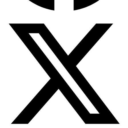
Wissensdatenbank & Management
Intention Economy · NEU
Was nach KI-Agenten kommt
Company Brain
Zentrale Wissensbasis
Proaktive KI
Handelt, bevor Sie fragen
Intention-Marketing
Kaufabsichten in Echtzeit
Wissens-Chatbot (RAG)
Firmenwissen als Chatbot
Corporate LLM
DSGVO-konformer KI-Workspace
Wissensmanagement
Software für Firmenwissen
Agentische Systeme
Autonome Prozessketten