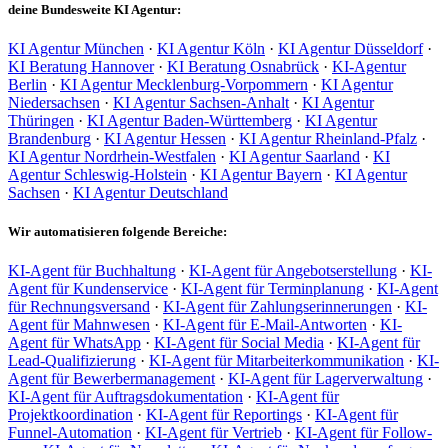
deine Bundesweite KI Agentur:
KI Agentur München
·
KI Agentur Köln
·
KI Agentur Düsseldorf
·
KI Beratung Hannover
·
KI Beratung Osnabrück
·
KI-Agentur
Berlin
·
KI Agentur Mecklenburg-Vorpommern
·
KI Agentur
Niedersachsen
·
KI Agentur Sachsen-Anhalt
·
KI Agentur
Thüringen
·
KI Agentur Baden-Württemberg
·
KI Agentur
Brandenburg
·
KI Agentur Hessen
·
KI Agentur Rheinland-Pfalz
·
KI Agentur Nordrhein-Westfalen
·
KI Agentur Saarland
·
KI
Agentur Schleswig-Holstein
·
KI Agentur Bayern
·
KI Agentur
Sachsen
·
KI Agentur Deutschland
Wir automatisieren folgende Bereiche:
KI-Agent für Buchhaltung
·
KI-Agent für Angebotserstellung
·
KI-
Agent für Kundenservice
·
KI-Agent für Terminplanung
·
KI-Agent
für Rechnungsversand
·
KI-Agent für Zahlungserinnerungen
·
KI-
Agent für Mahnwesen
·
KI-Agent für E-Mail-Antworten
·
KI-
Agent für WhatsApp
·
KI-Agent für Social Media
·
KI-Agent für
Lead-Qualifizierung
·
KI-Agent für Mitarbeiterkommunikation
·
KI-
Agent für Bewerbermanagement
·
KI-Agent für Lagerverwaltung
·
KI-Agent für Auftragsdokumentation
·
KI-Agent für
Projektkoordination
·
KI-Agent für Reportings
·
KI-Agent für
Funnel-Automation
·
KI-Agent für Vertrieb
·
KI-Agent für Follow-