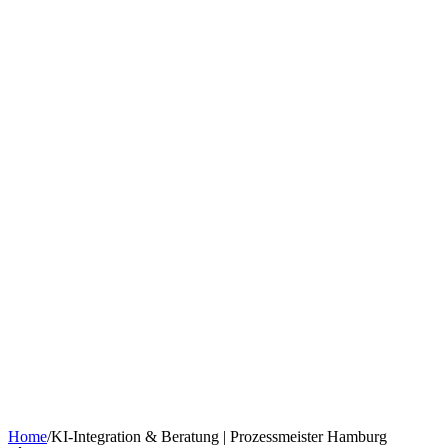
Chatbot nach Branche
KI-Tools & Wissen
Softwareentwicklung
Kostenrechner
Software-Finanzierung
Wissen
Über uns
Termin buchen
KI-Agent erstellen
Kontakt
Home
/
KI-Integration & Beratung | Prozessmeister Hamburg