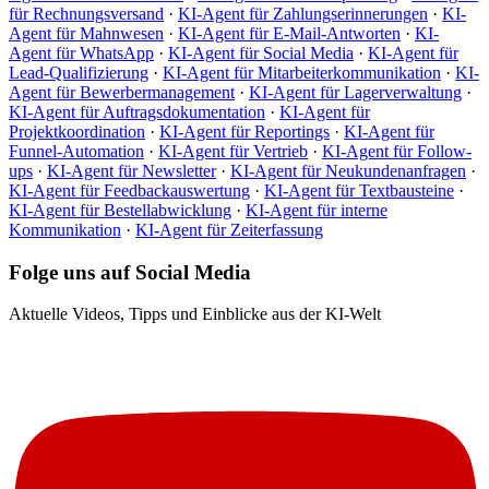
für Rechnungsversand
·
KI-Agent für Zahlungserinnerungen
·
KI-
Agent für Mahnwesen
·
KI-Agent für E-Mail-Antworten
·
KI-
Agent für WhatsApp
·
KI-Agent für Social Media
·
KI-Agent für
Lead-Qualifizierung
·
KI-Agent für Mitarbeiterkommunikation
·
KI-
Agent für Bewerbermanagement
·
KI-Agent für Lagerverwaltung
·
KI-Agent für Auftragsdokumentation
·
KI-Agent für
Projektkoordination
·
KI-Agent für Reportings
·
KI-Agent für
Funnel-Automation
·
KI-Agent für Vertrieb
·
KI-Agent für Follow-
ups
·
KI-Agent für Newsletter
·
KI-Agent für Neukundenanfragen
·
KI-Agent für Feedbackauswertung
·
KI-Agent für Textbausteine
·
KI-Agent für Bestellabwicklung
·
KI-Agent für interne
Kommunikation
·
KI-Agent für Zeiterfassung
Folge uns auf Social Media
Aktuelle Videos, Tipps und Einblicke aus der KI-Welt