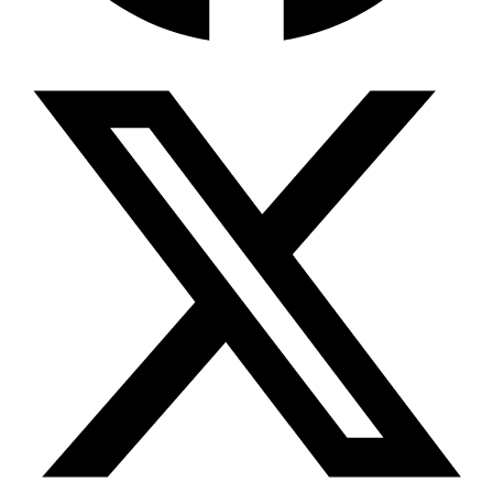
Wissensdatenbank & Management
Intention Economy · NEU
Was nach KI-Agenten kommt
Company Brain
Zentrale Wissensbasis
Proaktive KI
Handelt, bevor Sie fragen
Intention-Marketing
Kaufabsichten in Echtzeit
Wissens-Chatbot (RAG)
Firmenwissen als Chatbot
Corporate LLM
DSGVO-konformer KI-Workspace
Wissensmanagement
Software für Firmenwissen
Agentische Systeme
Autonome Prozessketten