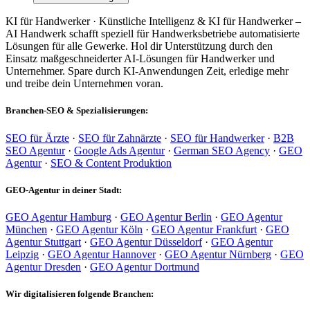
KI für Handwerker · Künstliche Intelligenz & KI für Handwerker –
AI Handwerk schafft speziell für Handwerksbetriebe automatisierte
Lösungen für alle Gewerke. Hol dir Unterstützung durch den
Einsatz maßgeschneiderter AI-Lösungen für Handwerker und
Unternehmer. Spare durch KI-Anwendungen Zeit, erledige mehr
und treibe dein Unternehmen voran.
Branchen-SEO & Spezialisierungen:
SEO für Ärzte
·
SEO für Zahnärzte
·
SEO für Handwerker
·
B2B
SEO Agentur
·
Google Ads Agentur
·
German SEO Agency
·
GEO
Agentur
·
SEO & Content Produktion
GEO-Agentur in deiner Stadt:
GEO Agentur Hamburg
·
GEO Agentur Berlin
·
GEO Agentur
München
·
GEO Agentur Köln
·
GEO Agentur Frankfurt
·
GEO
Agentur Stuttgart
·
GEO Agentur Düsseldorf
·
GEO Agentur
Leipzig
·
GEO Agentur Hannover
·
GEO Agentur Nürnberg
·
GEO
Agentur Dresden
·
GEO Agentur Dortmund
Wir digitalisieren folgende Branchen: