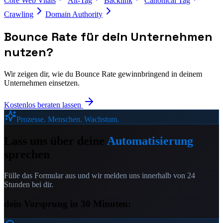
Core Web Vitals
Alt-Tag
Backlink
Canonical Tag
Crawling
Domain Authority
Bounce Rate
für dein Unternehmen
nutzen?
Wir zeigen dir, wie du
Bounce Rate
gewinnbringend in deinem
Unternehmen einsetzen.
Kostenlos beraten lassen
Prozesse. Menschen. Wachstum.
Lass uns über deine
Automatisierung
sprechen
Fülle das Formular aus und wir melden uns innerhalb von 24
Stunden bei dir.
dein Vorsprung in 30 Minuten: