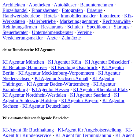
Architekten
·
Apotheken
·
Autohäuser
·
Bauunternehmen
·
Einzelhandel
·
Finanzberater
·
Fotografen
·
Friseure
·
Handwerksbetriebe
·
Hotels
·
Immobilienmakler
·
Ingenieure
·
Kfz-
Werkstätten
·
Malerbetriebe
·
Marketingagenturen
·
Rechtsanwälte
·
Reinigungsfirmen
·
Restaurants
·
Schulen
·
Speditionen
·
Startups
·
Steuerberater
·
Unternehmensberater
·
Vereine
·
Versicherungsmakler
·
Ärzte
·
Zahnärzte
deine Bundesweite KI Agentur:
KI Agentur München
·
KI Agentur Köln
·
KI Agentur Düsseldorf
·
KI Beratung Hannover
·
KI Beratung Osnabrück
·
KI-Agentur
Berlin
·
KI Agentur Mecklenburg-Vorpommern
·
KI Agentur
Niedersachsen
·
KI Agentur Sachsen-Anhalt
·
KI Agentur
Thüringen
·
KI Agentur Baden-Württemberg
·
KI Agentur
Brandenburg
·
KI Agentur Hessen
·
KI Agentur Rheinland-Pfalz
·
KI Agentur Nordrhein-Westfalen
·
KI Agentur Saarland
·
KI
Agentur Schleswig-Holstein
·
KI Agentur Bayern
·
KI Agentur
Sachsen
·
KI Agentur Deutschland
Wir automatisieren folgende Bereiche:
KI-Agent für Buchhaltung
·
KI-Agent für Angebotserstellung
·
KI-
Agent für Kundenservice
·
KI-Agent für Terminplanung
·
KI-Agent