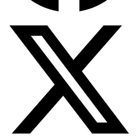
Wissensdatenbank & Management
Intention Economy · NEU
Was nach KI-Agenten kommt
Company Brain
Zentrale Wissensbasis
Proaktive KI
Handelt, bevor Sie fragen
Intention-Marketing
Kaufabsichten in Echtzeit
Wissens-Chatbot (RAG)
Firmenwissen als Chatbot
Corporate LLM
DSGVO-konformer KI-Workspace
Wissensmanagement
Software für Firmenwissen
Agentische Systeme
Autonome Prozessketten