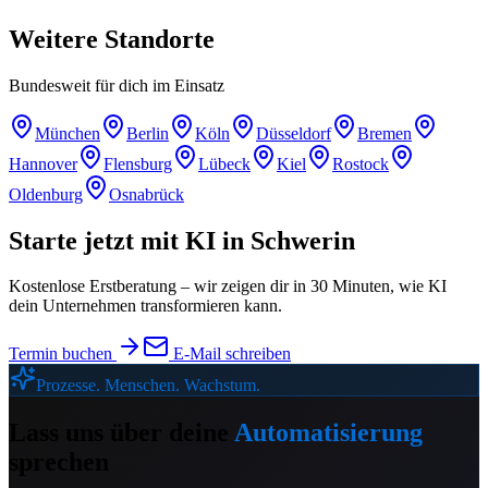
Weitere
Standorte
Bundesweit für dich im Einsatz
München
Berlin
Köln
Düsseldorf
Bremen
Hannover
Flensburg
Lübeck
Kiel
Rostock
Oldenburg
Osnabrück
Starte jetzt mit KI in
Schwerin
Kostenlose Erstberatung – wir zeigen dir in 30 Minuten, wie KI
dein Unternehmen transformieren kann.
Termin buchen
E-Mail schreiben
Prozesse. Menschen. Wachstum.
Lass uns über deine
Automatisierung
sprechen