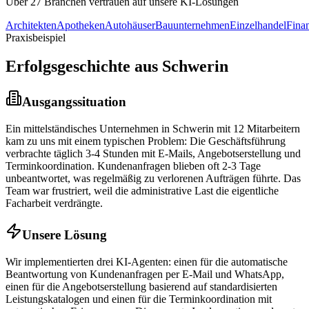
Über 27 Branchen vertrauen auf unsere KI-Lösungen
Architekten
Apotheken
Autohäuser
Bauunternehmen
Einzelhandel
Fina
Praxisbeispiel
Erfolgsgeschichte aus
Schwerin
Ausgangssituation
Ein mittelständisches Unternehmen in
Schwerin
mit 12 Mitarbeitern
kam zu uns mit einem typischen Problem: Die Geschäftsführung
verbrachte täglich 3-4 Stunden mit E-Mails, Angebotserstellung und
Terminkoordination. Kundenanfragen blieben oft 2-3 Tage
unbeantwortet, was regelmäßig zu verlorenen Aufträgen führte. Das
Team war frustriert, weil die administrative Last die eigentliche
Facharbeit verdrängte.
Unsere Lösung
Wir implementierten drei KI-Agenten: einen für die automatische
Beantwortung von Kundenanfragen per E-Mail und WhatsApp,
einen für die Angebotserstellung basierend auf standardisierten
Leistungskatalogen und einen für die Terminkoordination mit