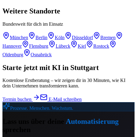
Weitere
Standorte
Bundesweit für dich im Einsatz
München
Berlin
Köln
Düsseldorf
Bremen
Hannover
Flensburg
Lübeck
Kiel
Rostock
Oldenburg
Osnabrück
Starte jetzt mit KI in
Stuttgart
Kostenlose Erstberatung – wir zeigen dir in 30 Minuten, wie KI
dein Unternehmen transformieren kann.
Termin buchen
E-Mail schreiben
Prozesse. Menschen. Wachstum.
Lass uns über deine
Automatisierung
sprechen