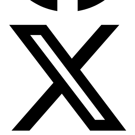
Wissensdatenbank & Management
Intention Economy · NEU
Was nach KI-Agenten kommt
Company Brain
Zentrale Wissensbasis
Proaktive KI
Handelt, bevor Sie fragen
Intention-Marketing
Kaufabsichten in Echtzeit
Wissens-Chatbot (RAG)
Firmenwissen als Chatbot
Corporate LLM
DSGVO-konformer KI-Workspace
Wissensmanagement
Software für Firmenwissen
Agentische Systeme
Autonome Prozessketten