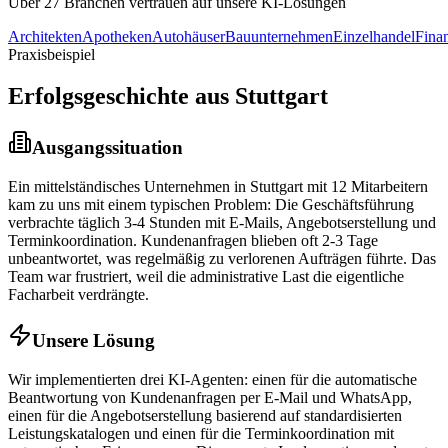
Über 27 Branchen vertrauen auf unsere KI-Lösungen
Architekten
Apotheken
Autohäuser
Bauunternehmen
Einzelhandel
Fina
Praxisbeispiel
Erfolgsgeschichte aus
Stuttgart
Ausgangssituation
Ein mittelständisches Unternehmen in
Stuttgart
mit 12 Mitarbeitern
kam zu uns mit einem typischen Problem: Die Geschäftsführung
verbrachte täglich 3-4 Stunden mit E-Mails, Angebotserstellung und
Terminkoordination. Kundenanfragen blieben oft 2-3 Tage
unbeantwortet, was regelmäßig zu verlorenen Aufträgen führte. Das
Team war frustriert, weil die administrative Last die eigentliche
Facharbeit verdrängte.
Unsere Lösung
Wir implementierten drei KI-Agenten: einen für die automatische
Beantwortung von Kundenanfragen per E-Mail und WhatsApp,
einen für die Angebotserstellung basierend auf standardisierten
Leistungskatalogen und einen für die Terminkoordination mit