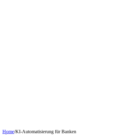
Chatbot nach Branche
KI-Tools & Wissen
Softwareentwicklung
Kostenrechner
Software-Finanzierung
Wissen
Über uns
Termin buchen
KI-Agent erstellen
Kontakt
Home
/
KI-Automatisierung für Banken