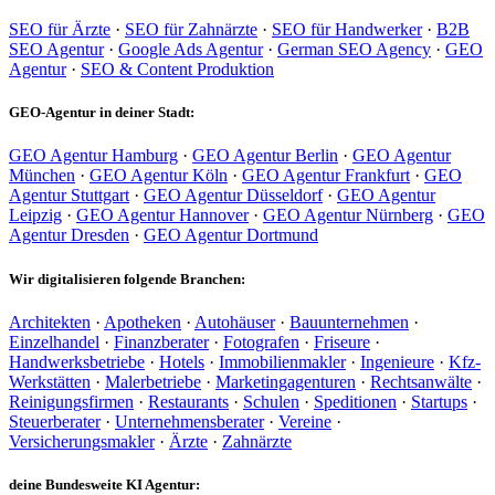
SEO für Ärzte
·
SEO für Zahnärzte
·
SEO für Handwerker
·
B2B
SEO Agentur
·
Google Ads Agentur
·
German SEO Agency
·
GEO
Agentur
·
SEO & Content Produktion
GEO-Agentur in deiner Stadt:
GEO Agentur Hamburg
·
GEO Agentur Berlin
·
GEO Agentur
München
·
GEO Agentur Köln
·
GEO Agentur Frankfurt
·
GEO
Agentur Stuttgart
·
GEO Agentur Düsseldorf
·
GEO Agentur
Leipzig
·
GEO Agentur Hannover
·
GEO Agentur Nürnberg
·
GEO
Agentur Dresden
·
GEO Agentur Dortmund
Wir digitalisieren folgende Branchen:
Architekten
·
Apotheken
·
Autohäuser
·
Bauunternehmen
·
Einzelhandel
·
Finanzberater
·
Fotografen
·
Friseure
·
Handwerksbetriebe
·
Hotels
·
Immobilienmakler
·
Ingenieure
·
Kfz-
Werkstätten
·
Malerbetriebe
·
Marketingagenturen
·
Rechtsanwälte
·
Reinigungsfirmen
·
Restaurants
·
Schulen
·
Speditionen
·
Startups
·
Steuerberater
·
Unternehmensberater
·
Vereine
·
Versicherungsmakler
·
Ärzte
·
Zahnärzte
deine Bundesweite KI Agentur: