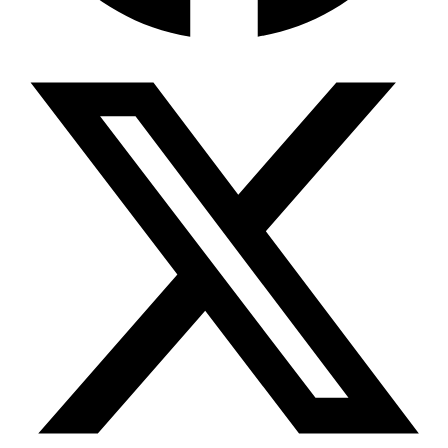
Wissensdatenbank & Management
Intention Economy · NEU
Was nach KI-Agenten kommt
Company Brain
Zentrale Wissensbasis
Proaktive KI
Handelt, bevor Sie fragen
Intention-Marketing
Kaufabsichten in Echtzeit
Wissens-Chatbot (RAG)
Firmenwissen als Chatbot
Corporate LLM
DSGVO-konformer KI-Workspace
Wissensmanagement
Software für Firmenwissen
Agentische Systeme
Autonome Prozessketten