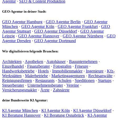
Agentur
·
SEO & Content Produktion
GEO-Agentur in deiner Stadt:
GEO Agentur Hamburg
·
GEO Agentur Berlin
·
GEO Agentur
München
·
GEO Agentur Köln
·
GEO Agentur Frankfurt
·
GEO
Agentur Stuttgart
·
GEO Agentur Düsseldorf
·
GEO Agentur
Leipzig
·
GEO Agentur Hannover
·
GEO Agentur Nürnberg
·
GEO
Agentur Dresden
·
GEO Agentur Dortmund
Wir digitalisieren folgende Branchen:
Architekten
·
Apotheken
·
Autohäuser
·
Bauunternehmen
·
Einzelhandel
·
Finanzberater
·
Fotografen
·
Friseure
·
Handwerksbetriebe
·
Hotels
·
Immobilienmakler
·
Ingenieure
·
Kfz-
Werkstätten
·
Malerbetriebe
·
Marketingagenturen
·
Rechtsanwälte
·
Reinigungsfirmen
·
Restaurants
·
Schulen
·
Speditionen
·
Startups
·
Steuerberater
·
Unternehmensberater
·
Vereine
·
Versicherungsmakler
·
Ärzte
·
Zahnärzte
deine Bundesweite KI Agentur:
KI Agentur München
·
KI Agentur Köln
·
KI Agentur Düsseldorf
·
KI Beratung Hannover
·
KI Beratung Osnabrück
·
KI-Agentur