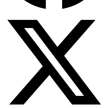
Wissensdatenbank & Management
Intention Economy · NEU
Was nach KI-Agenten kommt
Company Brain
Zentrale Wissensbasis
Proaktive KI
Handelt, bevor Sie fragen
Intention-Marketing
Kaufabsichten in Echtzeit
Wissens-Chatbot (RAG)
Firmenwissen als Chatbot
Corporate LLM
DSGVO-konformer KI-Workspace
Wissensmanagement
Software für Firmenwissen
Agentische Systeme
Autonome Prozessketten