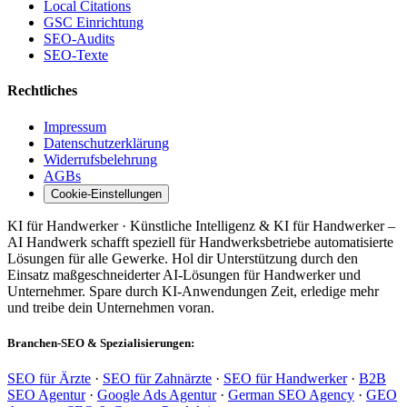
Local Citations
GSC Einrichtung
SEO-Audits
SEO-Texte
Rechtliches
Impressum
Datenschutzerklärung
Widerrufsbelehrung
AGBs
Cookie-Einstellungen
KI für Handwerker · Künstliche Intelligenz & KI für Handwerker –
AI Handwerk schafft speziell für Handwerksbetriebe automatisierte
Lösungen für alle Gewerke. Hol dir Unterstützung durch den
Einsatz maßgeschneiderter AI-Lösungen für Handwerker und
Unternehmer. Spare durch KI-Anwendungen Zeit, erledige mehr
und treibe dein Unternehmen voran.
Branchen-SEO & Spezialisierungen:
SEO für Ärzte
·
SEO für Zahnärzte
·
SEO für Handwerker
·
B2B
SEO Agentur
·
Google Ads Agentur
·
German SEO Agency
·
GEO