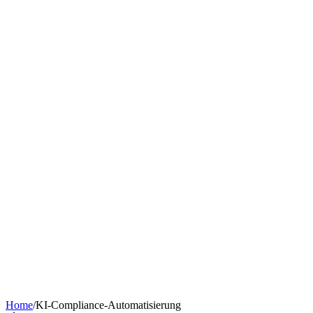
Chatbot nach Branche
KI-Tools & Wissen
Softwareentwicklung
Kostenrechner
Software-Finanzierung
Wissen
Über uns
Termin buchen
KI-Agent erstellen
Kontakt
Home
/
KI-Compliance-Automatisierung