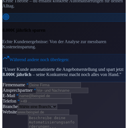
Keine Theorie – du erhältst konkrete Automatisierungen für deinen
Alltag.
8.000€ jährlich sparen
Echte Kundenergebnisse: Von der Analyse zur messbaren
Kosteneinsparung.
Während andere noch überlegen:
"Unser Kunde automatisierte die Angebotserstellung und spart jetzt
8.000€ jährlich
– seine Konkurrenz macht noch alles von Hand."
Firmenname
*
Ansprechpartner
*
E-Mail
*
Telefon
*
Branche
Website