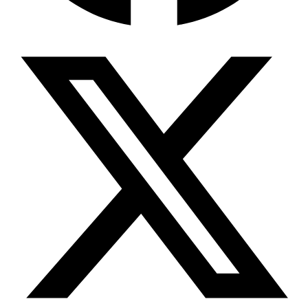
Wissensdatenbank & Management
Intention Economy · NEU
Was nach KI-Agenten kommt
Company Brain
Zentrale Wissensbasis
Proaktive KI
Handelt, bevor Sie fragen
Intention-Marketing
Kaufabsichten in Echtzeit
Wissens-Chatbot (RAG)
Firmenwissen als Chatbot
Corporate LLM
DSGVO-konformer KI-Workspace
Wissensmanagement
Software für Firmenwissen
Agentische Systeme
Autonome Prozessketten