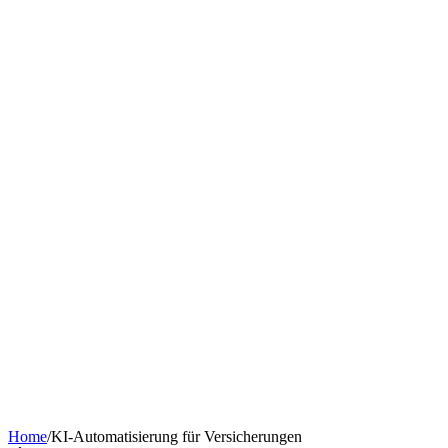
Chatbot nach Branche
KI-Tools & Wissen
Softwareentwicklung
Kostenrechner
Software-Finanzierung
Wissen
Über uns
Termin buchen
KI-Agent erstellen
Kontakt
Home
/
KI-Automatisierung für Versicherungen