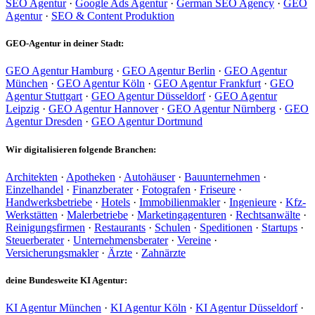
SEO Agentur
·
Google Ads Agentur
·
German SEO Agency
·
GEO
Agentur
·
SEO & Content Produktion
GEO-Agentur in deiner Stadt:
GEO Agentur Hamburg
·
GEO Agentur Berlin
·
GEO Agentur
München
·
GEO Agentur Köln
·
GEO Agentur Frankfurt
·
GEO
Agentur Stuttgart
·
GEO Agentur Düsseldorf
·
GEO Agentur
Leipzig
·
GEO Agentur Hannover
·
GEO Agentur Nürnberg
·
GEO
Agentur Dresden
·
GEO Agentur Dortmund
Wir digitalisieren folgende Branchen:
Architekten
·
Apotheken
·
Autohäuser
·
Bauunternehmen
·
Einzelhandel
·
Finanzberater
·
Fotografen
·
Friseure
·
Handwerksbetriebe
·
Hotels
·
Immobilienmakler
·
Ingenieure
·
Kfz-
Werkstätten
·
Malerbetriebe
·
Marketingagenturen
·
Rechtsanwälte
·
Reinigungsfirmen
·
Restaurants
·
Schulen
·
Speditionen
·
Startups
·
Steuerberater
·
Unternehmensberater
·
Vereine
·
Versicherungsmakler
·
Ärzte
·
Zahnärzte
deine Bundesweite KI Agentur:
KI Agentur München
·
KI Agentur Köln
·
KI Agentur Düsseldorf
·