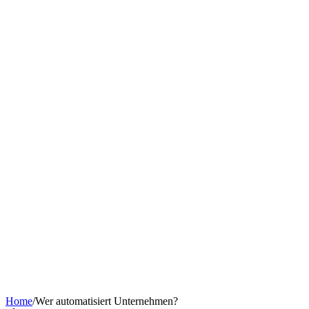
Chatbot nach Branche
KI-Tools & Wissen
Softwareentwicklung
Kostenrechner
Software-Finanzierung
Wissen
Über uns
Termin buchen
KI-Agent erstellen
Kontakt
Home
/
Wer automatisiert Unternehmen?