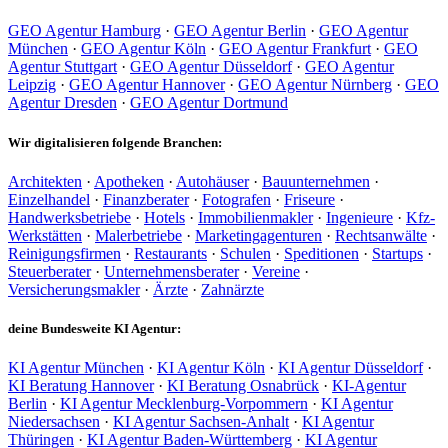
GEO Agentur Hamburg
·
GEO Agentur Berlin
·
GEO Agentur
München
·
GEO Agentur Köln
·
GEO Agentur Frankfurt
·
GEO
Agentur Stuttgart
·
GEO Agentur Düsseldorf
·
GEO Agentur
Leipzig
·
GEO Agentur Hannover
·
GEO Agentur Nürnberg
·
GEO
Agentur Dresden
·
GEO Agentur Dortmund
Wir digitalisieren folgende Branchen:
Architekten
·
Apotheken
·
Autohäuser
·
Bauunternehmen
·
Einzelhandel
·
Finanzberater
·
Fotografen
·
Friseure
·
Handwerksbetriebe
·
Hotels
·
Immobilienmakler
·
Ingenieure
·
Kfz-
Werkstätten
·
Malerbetriebe
·
Marketingagenturen
·
Rechtsanwälte
·
Reinigungsfirmen
·
Restaurants
·
Schulen
·
Speditionen
·
Startups
·
Steuerberater
·
Unternehmensberater
·
Vereine
·
Versicherungsmakler
·
Ärzte
·
Zahnärzte
deine Bundesweite KI Agentur:
KI Agentur München
·
KI Agentur Köln
·
KI Agentur Düsseldorf
·
KI Beratung Hannover
·
KI Beratung Osnabrück
·
KI-Agentur
Berlin
·
KI Agentur Mecklenburg-Vorpommern
·
KI Agentur
Niedersachsen
·
KI Agentur Sachsen-Anhalt
·
KI Agentur
Thüringen
·
KI Agentur Baden-Württemberg
·
KI Agentur