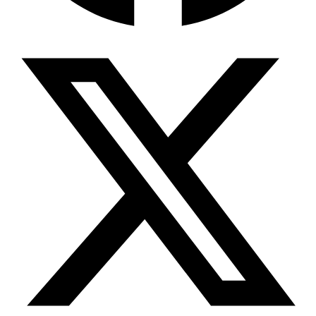
Wissensdatenbank & Management
Intention Economy · NEU
Was nach KI-Agenten kommt
Company Brain
Zentrale Wissensbasis
Proaktive KI
Handelt, bevor Sie fragen
Intention-Marketing
Kaufabsichten in Echtzeit
Wissens-Chatbot (RAG)
Firmenwissen als Chatbot
Corporate LLM
DSGVO-konformer KI-Workspace
Wissensmanagement
Software für Firmenwissen
Agentische Systeme
Autonome Prozessketten