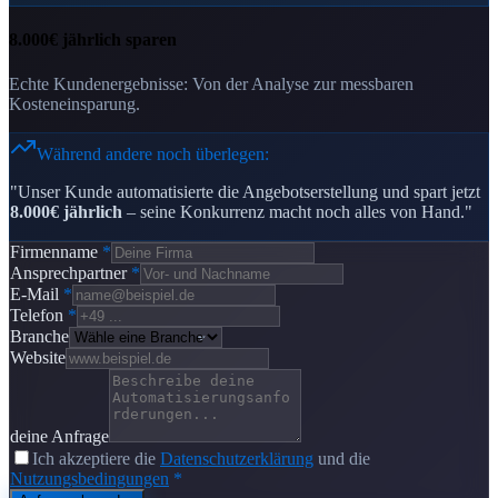
8.000€ jährlich sparen
Echte Kundenergebnisse: Von der Analyse zur messbaren
Kosteneinsparung.
Während andere noch überlegen:
"Unser Kunde automatisierte die Angebotserstellung und spart jetzt
8.000€ jährlich
– seine Konkurrenz macht noch alles von Hand."
Firmenname
*
Ansprechpartner
*
E-Mail
*
Telefon
*
Branche
Website
deine Anfrage
Ich akzeptiere die
Datenschutzerklärung
und die
Nutzungsbedingungen
*