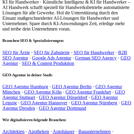
KI für Handwerker · Künstliche Intelligenz & KI für Handwerker –
AI Handwerk schafft speziell für Handwerksbetriebe automatisierte
Lösungen für alle Gewerke. Hol dir Unterstützung durch den
Einsatz maßgeschneiderter AI-Lösungen für Handwerker und
Unternehmer. Spare durch KI-Anwendungen Zeit, erledige mehr
und treibe dein Unternehmen voran.
Branchen-SEO & Spezialisierungen:
SEO für Ärzte
·
SEO für Zahnärzte
·
SEO für Handwerker
·
B2B
SEO Agentur
·
Google Ads Agentur
·
German SEO Agency
·
GEO
Agentur
·
SEO & Content Produktion
GEO-Agentur in deiner Stadt:
GEO Agentur Hamburg
·
GEO Agentur Berlin
·
GEO Agentur
München
·
GEO Agentur Köln
·
GEO Agentur Frankfurt
·
GEO
Agentur Stuttgart
·
GEO Agentur Düsseldorf
·
GEO Agentur
Leipzig
·
GEO Agentur Hannover
·
GEO Agentur Nürnberg
·
GEO
Agentur Dresden
·
GEO Agentur Dortmund
Wir digitalisieren folgende Branchen:
Architekten
·
Apotheken
·
Autohäuser
·
Bauunternehmen
·