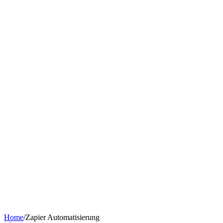
Chatbot nach Branche
KI-Tools & Wissen
Softwareentwicklung
Kostenrechner
Software-Finanzierung
Wissen
Über uns
Termin buchen
KI-Agent erstellen
Kontakt
Home
/
Zapier Automatisierung