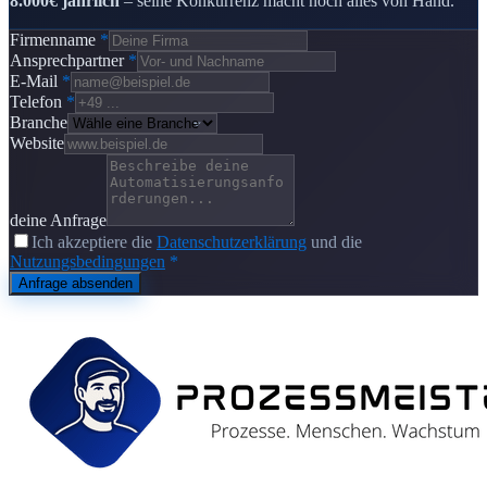
8.000€ jährlich
– seine Konkurrenz macht noch alles von Hand."
Firmenname
*
Ansprechpartner
*
E-Mail
*
Telefon
*
Branche
Website
deine Anfrage
Ich akzeptiere die
Datenschutzerklärung
und die
Nutzungsbedingungen
*
Anfrage absenden