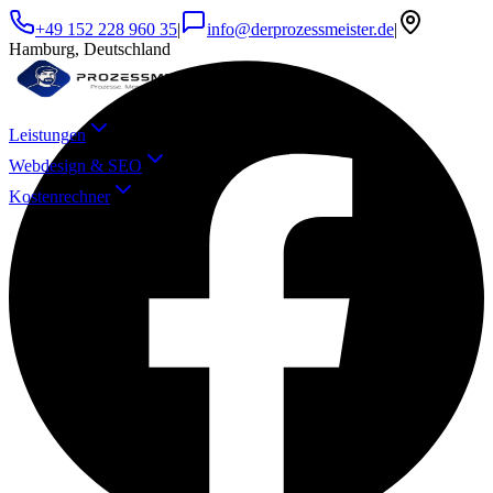
+49 152 228 960 35
|
info@derprozessmeister.de
|
Hamburg, Deutschland
Leistungen
Webdesign & SEO
Deine Herausforderungen
Kostenrechner
Fachkräftemangel im Büro
Zu wenig Personal für wachsende
Aufgaben
Verpasste Anfragen & Leads
Kunden gehen verloren, weil niemand
reagiert
Zeitfresser Verwaltung
Stunden für Papierkram statt Kerngeschäft
Fehlende Digitalisierung
Prozesse laufen manuell und fehleranfällig
0 €